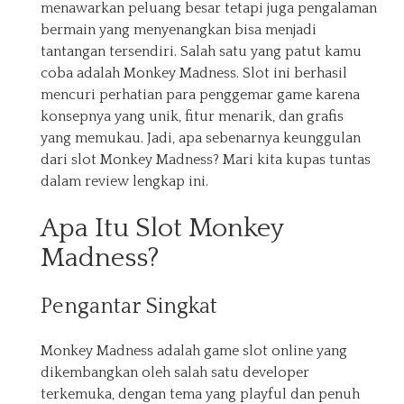
menawarkan peluang besar tetapi juga pengalaman
bermain yang menyenangkan bisa menjadi
tantangan tersendiri. Salah satu yang patut kamu
coba adalah Monkey Madness. Slot ini berhasil
mencuri perhatian para penggemar game karena
konsepnya yang unik, fitur menarik, dan grafis
yang memukau. Jadi, apa sebenarnya keunggulan
dari slot Monkey Madness? Mari kita kupas tuntas
dalam review lengkap ini.
Apa Itu Slot Monkey
Madness?
Pengantar Singkat
Monkey Madness adalah game slot online yang
dikembangkan oleh salah satu developer
terkemuka, dengan tema yang playful dan penuh