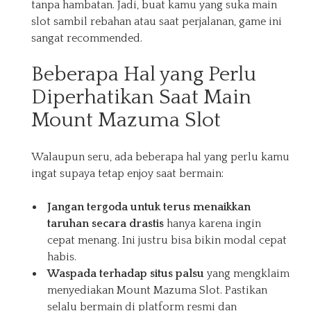
tanpa hambatan. Jadi, buat kamu yang suka main
slot sambil rebahan atau saat perjalanan, game ini
sangat recommended.
Beberapa Hal yang Perlu
Diperhatikan Saat Main
Mount Mazuma Slot
Walaupun seru, ada beberapa hal yang perlu kamu
ingat supaya tetap enjoy saat bermain:
Jangan tergoda untuk terus menaikkan
taruhan secara drastis
hanya karena ingin
cepat menang. Ini justru bisa bikin modal cepat
habis.
Waspada terhadap situs palsu
yang mengklaim
menyediakan Mount Mazuma Slot. Pastikan
selalu bermain di platform resmi dan