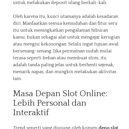
untuk melakukan deposit ulang berkali-kali.
Oleh karena itu, kunci utamanya adalah kesadaran
diri. Manfaatkan semua kemudahan dan fitur seru
itu untuk meningkatkan pengalaman hiburan
kamu, bukan sebagai alat untuk mengejar kerugian
atau mengisi kekosongan. Selalu ingat tujuan awal:
bersenang-senang. Jika permainan sudah mulai
terasa seperti beban atau membuat stres, itu
adalah tanda paling jelas untuk berhenti sejenak,
menarik napas, dan mungkin melakukan aktivitas
lain.
Masa Depan Slot Online:
Lebih Personal dan
Interaktif
Trend seperti yang diusung oleh konsep
depo slot