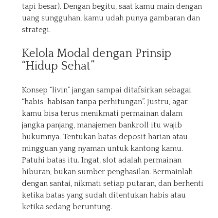
tapi besar). Dengan begitu, saat kamu main dengan
uang sungguhan, kamu udah punya gambaran dan
strategi.
Kelola Modal dengan Prinsip
“Hidup Sehat”
Konsep “livin” jangan sampai ditafsirkan sebagai
“habis-habisan tanpa perhitungan”. Justru, agar
kamu bisa terus menikmati permainan dalam
jangka panjang, manajemen bankroll itu wajib
hukumnya. Tentukan batas deposit harian atau
mingguan yang nyaman untuk kantong kamu.
Patuhi batas itu. Ingat, slot adalah permainan
hiburan, bukan sumber penghasilan. Bermainlah
dengan santai, nikmati setiap putaran, dan berhenti
ketika batas yang sudah ditentukan habis atau
ketika sedang beruntung.