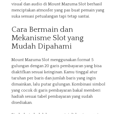
visual dan audio di Mount Mazuma Slot berhasil
menciptakan atmosfer yang pas buat pemain yang
suka sensasi petualangan tapi tetap santai.
Cara Bermain dan
Mekanisme Slot yang
Mudah Dipahami
Mount Mazuma Slot menggunakan format 5
gulungan dengan 20 garis pembayaran yang bisa
diaktifkan sesuai keinginan. Kamu tinggal atur
taruhan per baris dan jumlah baris yang ingin
dimainkan, lalu putar gulungan. Kombinasi simbol
yang cocok di garis pembayaran bakal memberi
hadiah sesuai tabel pembayaran yang sudah
disediakan.