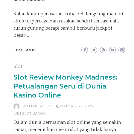
Kalau kamu penasaran, coba deh langsung main di
situs terpercaya dan rasakan sendiri sensasi naik
turun gunung berapi sambil berburu jackpot
besar!…
READ MORE
Slot
Slot Review Monkey Madness:
Petualangan Seru di Dunia
Kasino Online
WALTER TAYLOR
OKTOBER 29, 2025
JUDI SLOT GACOR
Dalam dunia permainan slot online yang semakin
ramai, menemukan mesin slot yang tidak hanya