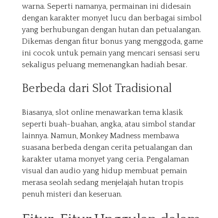
warna. Seperti namanya, permainan ini didesain
dengan karakter monyet lucu dan berbagai simbol
yang berhubungan dengan hutan dan petualangan.
Dikemas dengan fitur bonus yang menggoda, game
ini cocok untuk pemain yang mencari sensasi seru
sekaligus peluang memenangkan hadiah besar.
Berbeda dari Slot Tradisional
Biasanya, slot online menawarkan tema klasik
seperti buah-buahan, angka, atau simbol standar
lainnya. Namun, Monkey Madness membawa
suasana berbeda dengan cerita petualangan dan
karakter utama monyet yang ceria. Pengalaman
visual dan audio yang hidup membuat pemain
merasa seolah sedang menjelajah hutan tropis
penuh misteri dan keseruan.