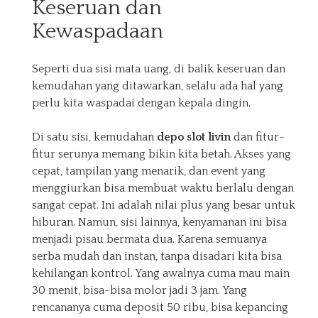
Keseruan dan
Kewaspadaan
Seperti dua sisi mata uang, di balik keseruan dan
kemudahan yang ditawarkan, selalu ada hal yang
perlu kita waspadai dengan kepala dingin.
Di satu sisi, kemudahan
depo slot livin
dan fitur-
fitur serunya memang bikin kita betah. Akses yang
cepat, tampilan yang menarik, dan event yang
menggiurkan bisa membuat waktu berlalu dengan
sangat cepat. Ini adalah nilai plus yang besar untuk
hiburan. Namun, sisi lainnya, kenyamanan ini bisa
menjadi pisau bermata dua. Karena semuanya
serba mudah dan instan, tanpa disadari kita bisa
kehilangan kontrol. Yang awalnya cuma mau main
30 menit, bisa-bisa molor jadi 3 jam. Yang
rencananya cuma deposit 50 ribu, bisa kepancing