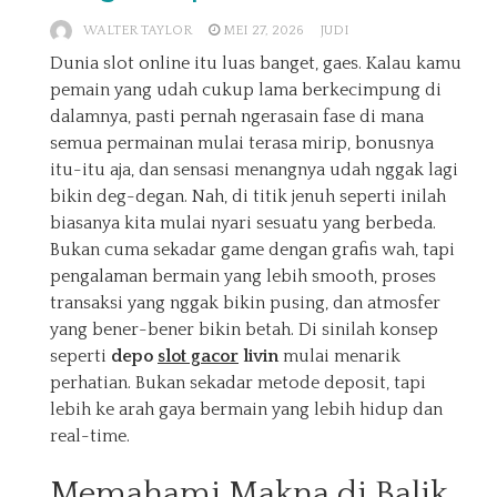
WALTER TAYLOR
MEI 27, 2026
JUDI
Dunia slot online itu luas banget, gaes. Kalau kamu
pemain yang udah cukup lama berkecimpung di
dalamnya, pasti pernah ngerasain fase di mana
semua permainan mulai terasa mirip, bonusnya
itu-itu aja, dan sensasi menangnya udah nggak lagi
bikin deg-degan. Nah, di titik jenuh seperti inilah
biasanya kita mulai nyari sesuatu yang berbeda.
Bukan cuma sekadar game dengan grafis wah, tapi
pengalaman bermain yang lebih smooth, proses
transaksi yang nggak bikin pusing, dan atmosfer
yang bener-bener bikin betah. Di sinilah konsep
seperti
depo
slot gacor
livin
mulai menarik
perhatian. Bukan sekadar metode deposit, tapi
lebih ke arah gaya bermain yang lebih hidup dan
real-time.
Memahami Makna di Balik