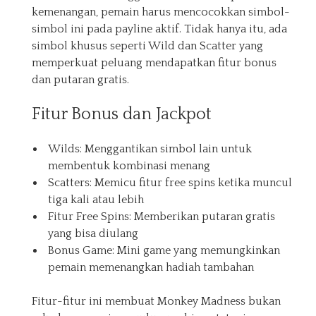
kemenangan, pemain harus mencocokkan simbol-
simbol ini pada payline aktif. Tidak hanya itu, ada
simbol khusus seperti Wild dan Scatter yang
memperkuat peluang mendapatkan fitur bonus
dan putaran gratis.
Fitur Bonus dan Jackpot
Wilds: Menggantikan simbol lain untuk
membentuk kombinasi menang
Scatters: Memicu fitur free spins ketika muncul
tiga kali atau lebih
Fitur Free Spins: Memberikan putaran gratis
yang bisa diulang
Bonus Game: Mini game yang memungkinkan
pemain memenangkan hadiah tambahan
Fitur-fitur ini membuat Monkey Madness bukan