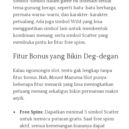
Simbol-simbol dalam game ini didesain sesuai
tema gunung berapi, seperti batu-batu berharga,
permata warna-warni, dan karakter-karakter
petualang. Ada juga simbol Wild yang bisa
menggantikan simbol lain untuk membentuk
kombinasi menang, serta simbol Scatter yang
membuka pintu ke fitur free spins.
Fitur Bonus yang Bikin Deg-degan
Kalau ngomongin slot, tentu gak lengkap tanpa
fitur bonus. Nah, Mount Mazuma Slot punya
beberapa fitur menarik yang bisa meningkatkan
peluang menang sekaligus bikin permainan makin
asyik.
Free Spins:
Dapatkan minimal 3 simbol Scatter
untuk memicu putaran gratis. Saat free spins
aktif, semua kemenangan biasanya dapat