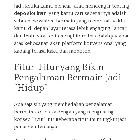
Jadi, ketika kamu mencari atau mendengar tentang
depo slot livin
, yang kamu cari sebenarnya adalah
sebuah ekosistem bermain yang membuat waktu
kamu di depan layar terasa lebih engaging, lancar,
dan tentu saja, lebih menghibur. Ini adalah jawaban
atas kebosanan akan platform konvensional yang
kadang terasa kaku dan monoton.
Fitur-Fitur yang Bikin
Pengalaman Bermain Jadi
“Hidup”
Apa saja sih yang membedakan pengalaman
bermain slot biasa dengan yang mengusung
konsep “livin” ini? Beberapa fitur ini mungkin jadi
penanda utamanya.