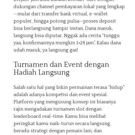
dukungan channel pembayaran lokal yang lengkap
—mulai dari transfer bank virtual, e-wallet
populer, hingga potong pulsa—proses deposit
bisa berlangsung hampir instan. Dana masuk,
langsung bisa diputar. Nggak ada cerita “tunggu
yaa, konfirmasinya mungkin 1×24 jam”. Kalau dana
udah masuk, ya langsung gas!
Turnamen dan Event dengan
Hadiah Langsung
Salah satu hal yang bikin permainan terasa “hidup”
adalah adanya kompetisi dan event spesial.
Platform yang mengusung konsep ini biasanya
rajin mengadakan turnamen slot dengan
leaderboard real-time. Kamu bisa melihat
peringkat kamu naik-turun secara langsung,
beradu strategi dengan pemain lain, dan