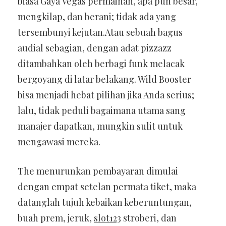
biasa Gaya Vegas permainan, apa pun besar,
mengkilap, dan berani; tidak ada yang
tersembunyi kejutan.Atau sebuah bagus
audial sebagian, dengan adat pizzazz
ditambahkan oleh berbagi funk melacak
bergoyang di latar belakang. Wild Booster
bisa menjadi hebat pilihan jika Anda serius;
lalu, tidak peduli bagaimana utama sang
manajer dapatkan, mungkin sulit untuk
mengawasi mereka.
The menurunkan pembayaran dimulai
dengan empat setelan permata tiket, maka
datanglah tujuh kebaikan keberuntungan,
buah prem, jeruk,
slot123
stroberi, dan