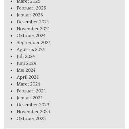
Maret 2025
Februari 2025
Januari 2025
Desember 2024
November 2024
Oktober 2024
September 2024
Agustus 2024
Juli 2024
Juni 2024
Mei 2024
April 2024
Maret 2024
Februari 2024
Januari 2024
Desember 2023
November 2023
Oktober 2023