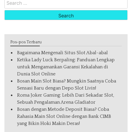
Search
for:
Pos-pos Terbaru
Bagaimana Mengenali Situs Slot Abal-abal
Ketika Lady Luck Berpaling: Panduan Lengkap
untuk Mengamankan Garansi Kekalahan di
Dunia Slot Online
Bosan Main Slot Biasa? Mungkin Saatnya Coba
Sensasi Baru dengan Depo Slot Livin!
Roma Joker Gaming: Lebih Dari Sekadar Slot,
Sebuah Pengalaman Arena Gladiator
Bosan dengan Metode Deposit Biasa? Coba
Rahasia Main Slot Online dengan Bank CIMB
yang Bikin Hoki Makin Deras!