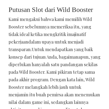
Putusan Slot dari Wild Booster
Kami mengakui bahwa kami memilih Wild
Booster sebelumnya memeriksa itu, yang
tidak ideal ketika mengkritik imajinatif
pekerjaandalam upaya untuk menjadi
transparan.Untuk mendapatkan yang baik
konsep dari tujuan Anda, bagaimanapun, yang
diperlukan hanyalah satu pandangan sekilas
pada Wild Booster. Kami pikiran tetap sama
pada akhir program. Dengan kata lain, Wild
Booster melangkah lebih jauh untuk
menjamin itu buah pemirsa akan menemukan
nilai dalam game ini, sedangkan lainnya