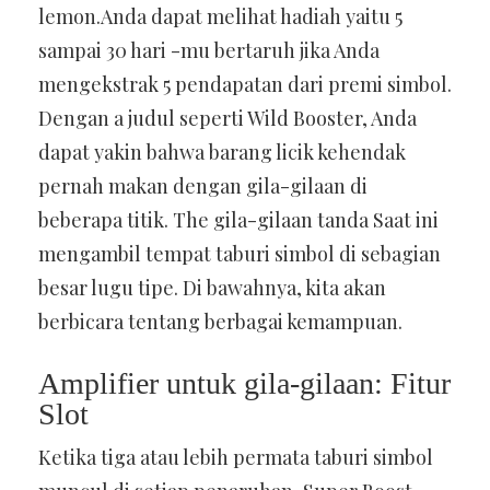
lemon.Anda dapat melihat hadiah yaitu 5
sampai 30 hari -mu bertaruh jika Anda
mengekstrak 5 pendapatan dari premi simbol.
Dengan a judul seperti Wild Booster, Anda
dapat yakin bahwa barang licik kehendak
pernah makan dengan gila-gilaan di
beberapa titik. The gila-gilaan tanda Saat ini
mengambil tempat taburi simbol di sebagian
besar lugu tipe. Di bawahnya, kita akan
berbicara tentang berbagai kemampuan.
Amplifier untuk gila-gilaan: Fitur
Slot
Ketika tiga atau lebih permata taburi simbol