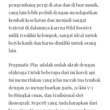
pengembang pergi di atas dan di luar musik,
yang lain lebih peduli dengan mendapatkan
kembali kesehatan dan menjadi sangat
terjerat di dalamnya.Karena Wild Booster
milik terakhir kelompok, sangat ideal untuk
beri kekasih dan harus dimiliki untuk orang
lain.
Pragmatic Play adalah sudah akrab dengan
olahraga Untuk beberapa dari ini korek api.
Ini memerlukan yang jelas merah tua tembok
dengan 20 mengeluarkan garis, 20 kisi 5×3
berbingkai emas, dan tradisional slot
ikonografi. Seperti yang Anda harapkan dari