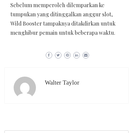
Sebelum memperoleh dilemparkan ke
tumpukan yang ditinggalkan anggur slot,
Wild Booster tampaknya ditakdirkan untuk
menghibur pemain untuk beberapa waktu.
Walter Taylor