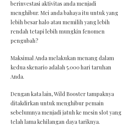
berinvestasi aktivitas anda menjadi
menghibur. Mei anda bahaya itu untuk yang
lebih besar halo atau memilih yang lebih
rendah tetapi lebih mungkin fenomen
pengubah?
Maksimal Anda melakukan menang dalam
kedua skenario adalah 5.000 hari taruhan
Anda.
Dengan kata lain, Wild Booster tampaknya
ditakdirkan untuk menghibur pemain
sebelumnya menjadi jatuh ke mesin slot yang
telah lama kehilangan daya tariknya.