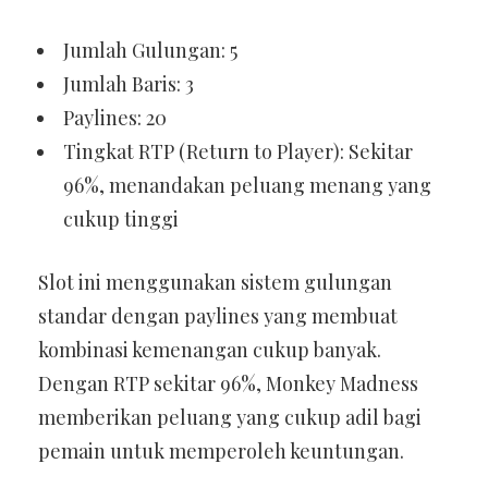
Jumlah Gulungan: 5
Jumlah Baris: 3
Paylines: 20
Tingkat RTP (Return to Player): Sekitar
96%, menandakan peluang menang yang
cukup tinggi
Slot ini menggunakan sistem gulungan
standar dengan paylines yang membuat
kombinasi kemenangan cukup banyak.
Dengan RTP sekitar 96%, Monkey Madness
memberikan peluang yang cukup adil bagi
pemain untuk memperoleh keuntungan.