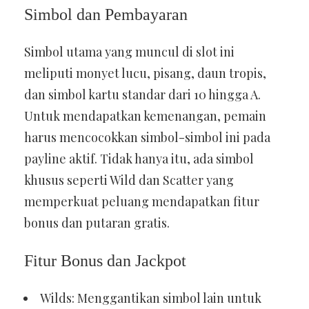
Simbol dan Pembayaran
Simbol utama yang muncul di slot ini
meliputi monyet lucu, pisang, daun tropis,
dan simbol kartu standar dari 10 hingga A.
Untuk mendapatkan kemenangan, pemain
harus mencocokkan simbol-simbol ini pada
payline aktif. Tidak hanya itu, ada simbol
khusus seperti Wild dan Scatter yang
memperkuat peluang mendapatkan fitur
bonus dan putaran gratis.
Fitur Bonus dan Jackpot
Wilds: Menggantikan simbol lain untuk