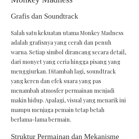
Grafis dan Soundtrack
Salah satu kekuatan utama Monkey Madness
adalah grafisnya yang cerah dan penuh
warna. Setiap simbol dirancang secara detail,
dari monyet yang ceria hingga pisang yang
menggiurkan. Ditambah lagi, soundtrack
yang keren dan efek suara yang pas
menambah atmosfer permainan menjadi
makin hidup. Apalagi, visual yang menarik ini
mampu menjaga pemain tetap betah
berlama-lama bermain.
Struktur Permainan dan Mekanisme