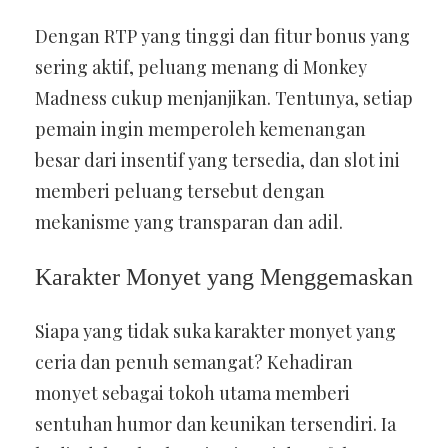
Dengan RTP yang tinggi dan fitur bonus yang
sering aktif, peluang menang di Monkey
Madness cukup menjanjikan. Tentunya, setiap
pemain ingin memperoleh kemenangan
besar dari insentif yang tersedia, dan slot ini
memberi peluang tersebut dengan
mekanisme yang transparan dan adil.
Karakter Monyet yang Menggemaskan
Siapa yang tidak suka karakter monyet yang
ceria dan penuh semangat? Kehadiran
monyet sebagai tokoh utama memberi
sentuhan humor dan keunikan tersendiri. Ia