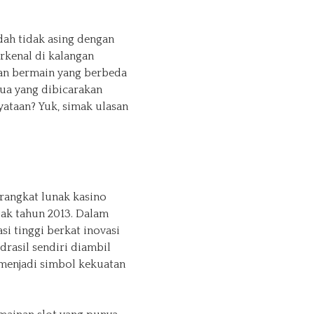
dah tidak asing dengan
rkenal di kalangan
an bermain yang berbeda
mua yang dibicarakan
yataan? Yuk, simak ulasan
rangkat lunak kasino
jak tahun 2013. Dalam
i tinggi berkat inovasi
rasil sendiri diambil
 menjadi simbol kekuatan