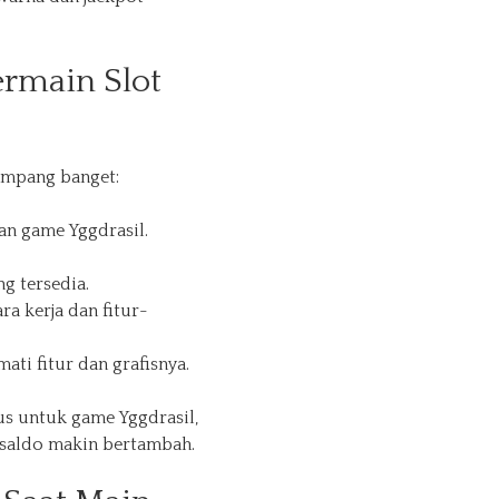
rmain Slot
ampang banget:
an game Yggdrasil.
ng tersedia.
a kerja dan fitur-
ti fitur dan grafisnya.
s untuk game Yggdrasil,
 saldo makin bertambah.