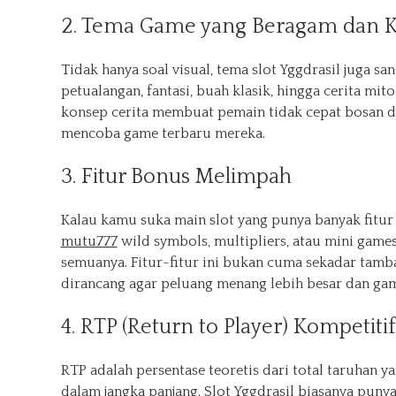
2. Tema Game yang Beragam dan K
Tidak hanya soal visual, tema slot Yggdrasil juga san
petualangan, fantasi, buah klasik, hingga cerita mito
konsep cerita membuat pemain tidak cepat bosan d
mencoba game terbaru mereka.
3. Fitur Bonus Melimpah
Kalau kamu suka main slot yang punya banyak fitur e
mutu777
wild symbols, multipliers, atau mini game
semuanya. Fitur-fitur ini bukan cuma sekadar tam
dirancang agar peluang menang lebih besar dan gam
4. RTP (Return to Player) Kompetitif
RTP adalah persentase teoretis dari total taruhan 
dalam jangka panjang. Slot Yggdrasil biasanya puny