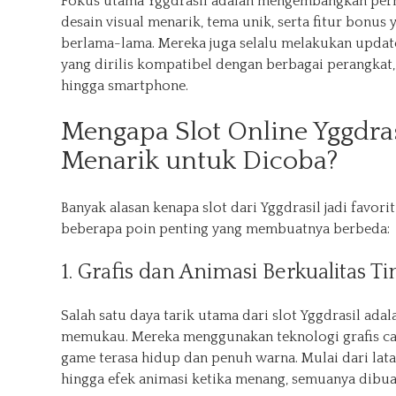
Fokus utama Yggdrasil adalah mengembangkan perm
desain visual menarik, tema unik, serta fitur bonus
berlama-lama. Mereka juga selalu melakukan updat
yang dirilis kompatibel dengan berbagai perangkat,
hingga smartphone.
Mengapa Slot Online Yggdra
Menarik untuk Dicoba?
Banyak alasan kenapa slot dari Yggdrasil jadi favori
beberapa poin penting yang membuatnya berbeda:
1. Grafis dan Animasi Berkualitas Ti
Salah satu daya tarik utama dari slot Yggdrasil adal
memukau. Mereka menggunakan teknologi grafis can
game terasa hidup dan penuh warna. Mulai dari latar
hingga efek animasi ketika menang, semuanya dibua