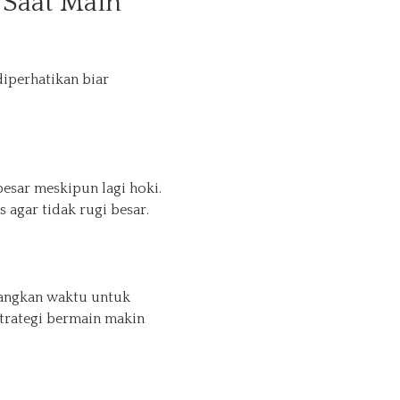
 Saat Main
iperhatikan biar
esar meskipun lagi hoki.
 agar tidak rugi besar.
uangkan waktu untuk
trategi bermain makin