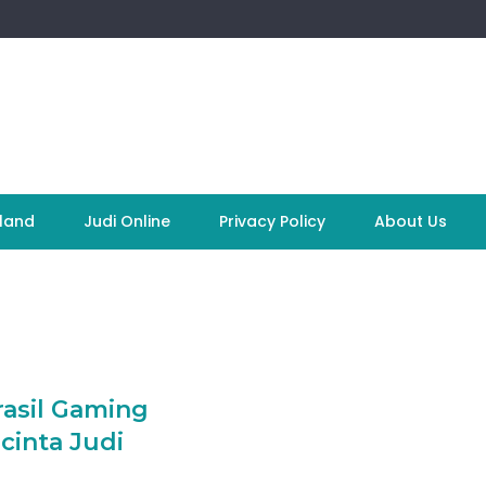
iland
Judi Online
Privacy Policy
About Us
rasil Gaming
cinta Judi