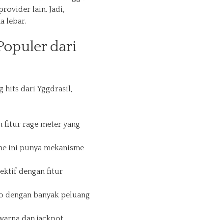
vider lain. Jadi,
 lebar.
Populer dari
 hits dari Yggdrasil,
 fitur rage meter yang
ame ini punya mekanisme
ektif dengan fitur
o dengan banyak peluang
warna dan jackpot