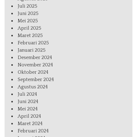
Juli 2025
Juni 2025
Mei 2025
April 2025
Maret 2025
Februari 2025
Januari 2025
Desember 2024
November 2024
Oktober 2024
September 2024
Agustus 2024
Juli 2024
Juni 2024
Mei 2024
April 2024
Maret 2024
Februari 2024