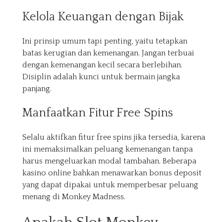
Kelola Keuangan dengan Bijak
Ini prinsip umum tapi penting, yaitu tetapkan
batas kerugian dan kemenangan. Jangan terbuai
dengan kemenangan kecil secara berlebihan.
Disiplin adalah kunci untuk bermain jangka
panjang.
Manfaatkan Fitur Free Spins
Selalu aktifkan fitur free spins jika tersedia, karena
ini memaksimalkan peluang kemenangan tanpa
harus mengeluarkan modal tambahan. Beberapa
kasino online bahkan menawarkan bonus deposit
yang dapat dipakai untuk memperbesar peluang
menang di Monkey Madness.