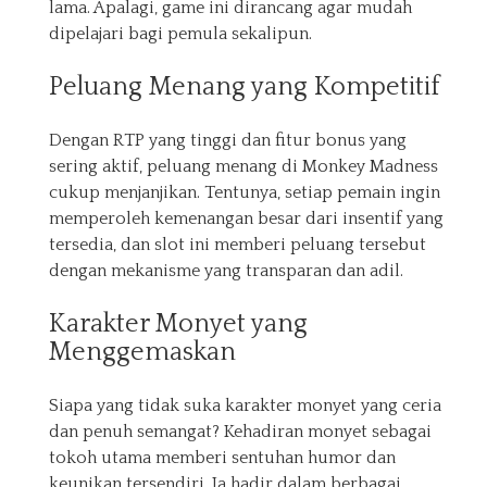
lama. Apalagi, game ini dirancang agar mudah
dipelajari bagi pemula sekalipun.
Peluang Menang yang Kompetitif
Dengan RTP yang tinggi dan fitur bonus yang
sering aktif, peluang menang di Monkey Madness
cukup menjanjikan. Tentunya, setiap pemain ingin
memperoleh kemenangan besar dari insentif yang
tersedia, dan slot ini memberi peluang tersebut
dengan mekanisme yang transparan dan adil.
Karakter Monyet yang
Menggemaskan
Siapa yang tidak suka karakter monyet yang ceria
dan penuh semangat? Kehadiran monyet sebagai
tokoh utama memberi sentuhan humor dan
keunikan tersendiri. Ia hadir dalam berbagai