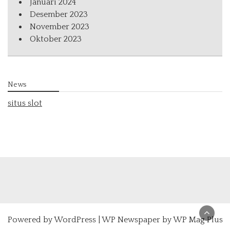
Januari 2024
Desember 2023
November 2023
Oktober 2023
News
situs slot
Powered by
WordPress
|
WP Newspaper by WP Mag Plus