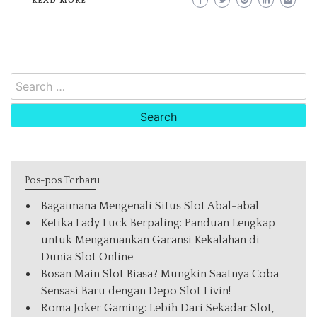
READ MORE
Search
for:
Pos-pos Terbaru
Bagaimana Mengenali Situs Slot Abal-abal
Ketika Lady Luck Berpaling: Panduan Lengkap
untuk Mengamankan Garansi Kekalahan di
Dunia Slot Online
Bosan Main Slot Biasa? Mungkin Saatnya Coba
Sensasi Baru dengan Depo Slot Livin!
Roma Joker Gaming: Lebih Dari Sekadar Slot,