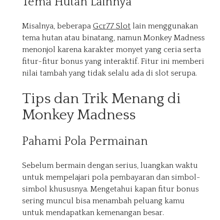
Tema Hutan Lainnya
Misalnya, beberapa
Gcr77 Slot
lain menggunakan
tema hutan atau binatang, namun Monkey Madness
menonjol karena karakter monyet yang ceria serta
fitur-fitur bonus yang interaktif. Fitur ini memberi
nilai tambah yang tidak selalu ada di slot serupa.
Tips dan Trik Menang di
Monkey Madness
Pahami Pola Permainan
Sebelum bermain dengan serius, luangkan waktu
untuk mempelajari pola pembayaran dan simbol-
simbol khususnya. Mengetahui kapan fitur bonus
sering muncul bisa menambah peluang kamu
untuk mendapatkan kemenangan besar.