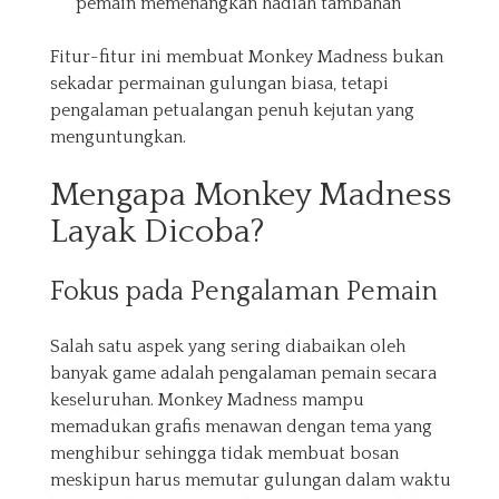
pemain memenangkan hadiah tambahan
Fitur-fitur ini membuat Monkey Madness bukan
sekadar permainan gulungan biasa, tetapi
pengalaman petualangan penuh kejutan yang
menguntungkan.
Mengapa Monkey Madness
Layak Dicoba?
Fokus pada Pengalaman Pemain
Salah satu aspek yang sering diabaikan oleh
banyak game adalah pengalaman pemain secara
keseluruhan. Monkey Madness mampu
memadukan grafis menawan dengan tema yang
menghibur sehingga tidak membuat bosan
meskipun harus memutar gulungan dalam waktu