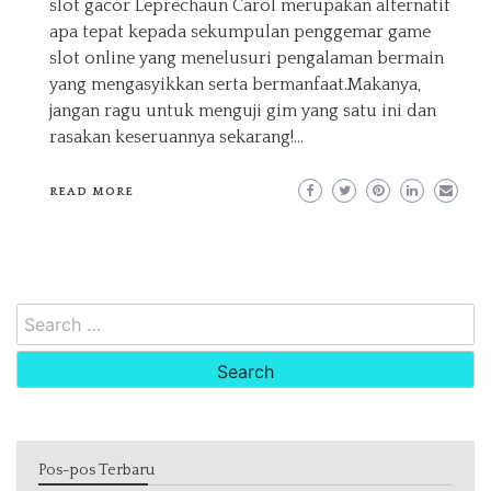
slot gacor Leprechaun Carol merupakan alternatif
apa tepat kepada sekumpulan penggemar game
slot online yang menelusuri pengalaman bermain
yang mengasyikkan serta bermanfaat.Makanya,
jangan ragu untuk menguji gim yang satu ini dan
rasakan keseruannya sekarang!…
READ MORE
Search
for:
Pos-pos Terbaru