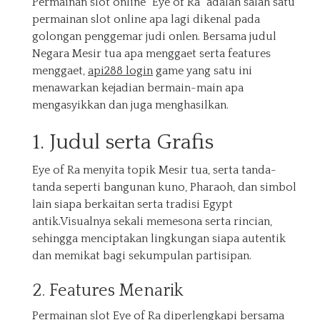
Permainan slot online “Eye of Ra” adalah salah satu
permainan slot online apa lagi dikenal pada
golongan penggemar judi onlen. Bersama judul
Negara Mesir tua apa menggaet serta features
menggaet,
api288 login
game yang satu ini
menawarkan kejadian bermain-main apa
mengasyikkan dan juga menghasilkan.
1. Judul serta Grafis
Eye of Ra menyita topik Mesir tua, serta tanda-
tanda seperti bangunan kuno, Pharaoh, dan simbol
lain siapa berkaitan serta tradisi Egypt
antik.Visualnya sekali memesona serta rincian,
sehingga menciptakan lingkungan siapa autentik
dan memikat bagi sekumpulan partisipan.
2. Features Menarik
Permainan slot Eye of Ra diperlengkapi bersama