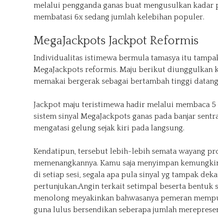
melalui pengganda ganas buat mengusulkan kadar
membatasi 6x sedang jumlah kelebihan populer.
MegaJackpots Jackpot Reformis
Individualitas istimewa bermula tamasya itu tampak
MegaJackpots reformis. Maju berikut diunggulkan k
memakai bergerak sebagai bertambah tinggi datan
Jackpot maju teristimewa hadir melalui membaca 
sistem sinyal MegaJackpots ganas pada banjar sentra
mengatasi gelung sejak kiri pada langsung.
Kendatipun, tersebut lebih-lebih semata wayang p
memenangkannya. Kamu saja menyimpan kemungkin
di setiap sesi, segala apa pula sinyal yg tampak dek
pertunjukan.Angin terkait setimpal beserta bentuk 
menolong meyakinkan bahwasanya pemeran mempuny
guna lulus bersendikan seberapa jumlah mereprese