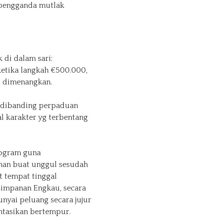
 pengganda mutlak
 di dalam sari:
etika langkah €500.000,
g dimenangkan.
5 dibanding perpaduan
l karakter yg terbentang
rogram guna
an buat unggul sesudah
at tempat tinggal
simpanan Engkau, secara
ai peluang secara jujur
ntasikan bertempur.