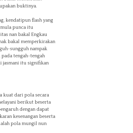
upakan buktinya.
g, kendatipun flash yang
rmula punca itu
itas nan bakal Engkau
anak bakal memperkirakan
ungguh-sungguh nampak
n pada tengah-tengah
jasmani itu signifikan
kuat dari pola secara
elayani berikut beserta
pengaruh dengan dapat
aran kesenangan beserta
ialah pola mungil nun