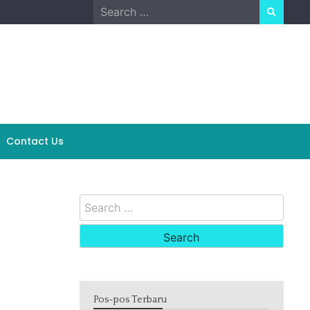
Search
for:
Contact Us
Search
for:
Pos-pos Terbaru