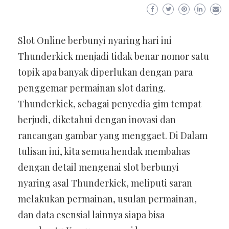
Slot Online berbunyi nyaring hari ini
Thunderkick menjadi tidak benar nomor satu
topik apa banyak diperlukan dengan para
penggemar permainan slot daring.
Thunderkick, sebagai penyedia gim tempat
berjudi, diketahui dengan inovasi dan
rancangan gambar yang menggaet. Di Dalam
tulisan ini, kita semua hendak membahas
dengan detail mengenai slot berbunyi
nyaring asal Thunderkick, meliputi saran
melakukan permainan, usulan permainan,
dan data esensial lainnya siapa bisa