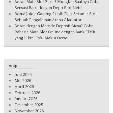
Bosan Main Slot Biasa? Mungkin Saatnya Coba
Sensasi Baru dengan Depo Slot Livin!
Roma Joker Gaming: Lebih Dari Sekadar Slot,
Sebuah Pengalaman Arena Gladiator
Bosan dengan Metode Deposit Biasa? Coba
Rahasia Main Slot Online dengan Bank CIMB
yang Bikin Hoki Makin Deras!
Arsip
Juni 2026
Mei 2026
April 2026
Februari 2026
Januari 2026
Desember 2025
November 2025