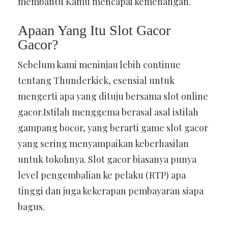
membantu Kamu mencapai kemenangan.
Apaan Yang Itu Slot Gacor
Gacor?
Sebelum kami meninjau lebih continue
tentang Thunderkick, esensial untuk
mengerti apa yang dituju bersama slot online
gacor.Istilah menggema berasal asal istilah
gampang bocor, yang berarti game slot gacor
yang sering menyampaikan keberhasilan
untuk tokohnya. Slot gacor biasanya punya
level pengembalian ke pelaku (RTP) apa
tinggi dan juga kekerapan pembayaran siapa
bagus.