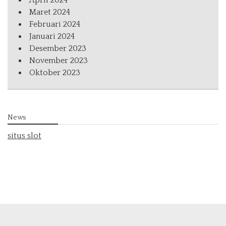
Maret 2024
Februari 2024
Januari 2024
Desember 2023
November 2023
Oktober 2023
News
situs slot