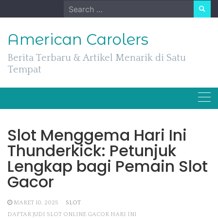
Skip
Search
to
for:
content
American Carolers
Berita Terbaru & Artikel Menarik di Satu
Tempat
Slot Menggema Hari Ini
Thunderkick: Petunjuk
Lengkap bagi Pemain Slot
Gacor
MARET 10, 2025
SLOT
DAFTAR JUDI SLOT ONLINE GACOR HARI INI