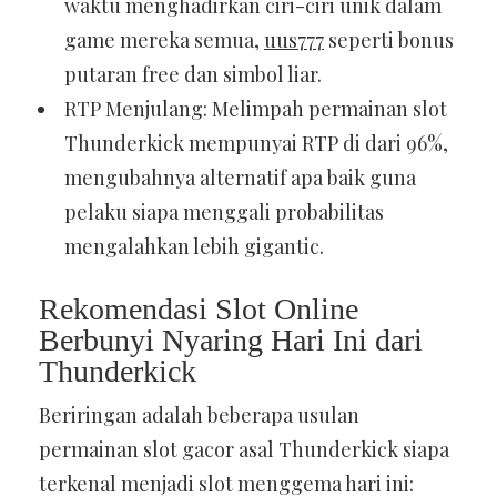
waktu menghadirkan ciri-ciri unik dalam
game mereka semua,
uus777
seperti bonus
putaran free dan simbol liar.
RTP Menjulang: Melimpah permainan slot
Thunderkick mempunyai RTP di dari 96%,
mengubahnya alternatif apa baik guna
pelaku siapa menggali probabilitas
mengalahkan lebih gigantic.
Rekomendasi Slot Online
Berbunyi Nyaring Hari Ini dari
Thunderkick
Beriringan adalah beberapa usulan
permainan slot gacor asal Thunderkick siapa
terkenal menjadi slot menggema hari ini: