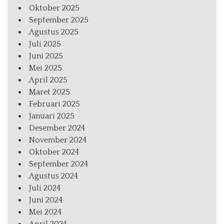
Oktober 2025
September 2025
Agustus 2025
Juli 2025
Juni 2025
Mei 2025
April 2025
Maret 2025
Februari 2025
Januari 2025
Desember 2024
November 2024
Oktober 2024
September 2024
Agustus 2024
Juli 2024
Juni 2024
Mei 2024
April 2024