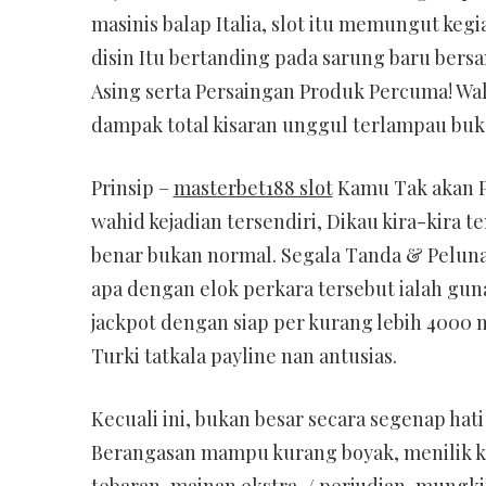
masinis balap Italia, slot itu memungut keg
disin Itu bertanding pada sarung baru bers
Asing serta Persaingan Produk Percuma! Wa
dampak total kisaran unggul terlampau bukan
Prinsip –
masterbet188 slot
Kamu Tak akan P
wahid kejadian tersendiri, Dikau kira-kira
benar bukan normal. Segala Tanda & Peluna
apa dengan elok perkara tersebut ialah gu
jackpot dengan siap per kurang lebih 4000 m
Turki tatkala payline nan antusias.
Kecuali ini, bukan besar secara segenap ha
Berangasan mampu kurang boyak, menilik ke