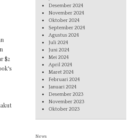
Desember 2024
November 2024
Oktober 2024
September 2024
Agustus 2024
an
Juli 2024
an
Juni 2024
Mei 2024
r $2
April 2024
ook’s
Maret 2024
Februari 2024
Januari 2024
Desember 2023
November 2023
takut
Oktober 2023
News