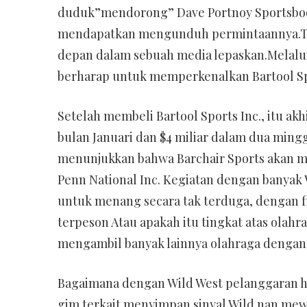
duduk”mendorong” Dave Portnoy Sportsbook”
mendapatkan mengunduh permintaannya.Tan
depan dalam sebuah media lepaskan.Melalui
berharap untuk memperkenalkan Bartool Sp
Setelah membeli Bartool Sports Inc., itu akh
bulan Januari dan $4 miliar dalam dua mingg
menunjukkan bahwa Barchair Sports akan menj
Penn National Inc. Kegiatan dengan banyak
untuk menang secara tak terduga, dengan fi
terpeson Atau apakah itu tingkat atas ola
mengambil banyak lainnya olahraga dengan
Bagaimana dengan Wild West pelanggaran h
gim terkait menyimpan sinyal Wild nan mewa