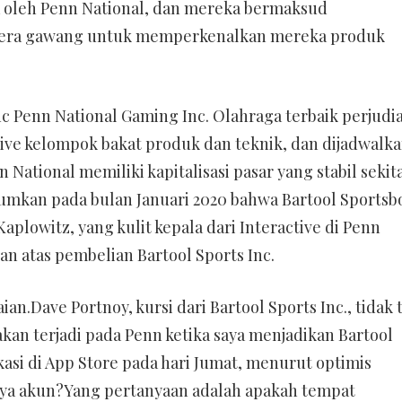
la oleh Penn National, dan mereka bermaksud
gera gawang untuk memperkenalkan mereka produk
nc Penn National Gaming Inc. Olahraga terbaik perjudi
tive kelompok bakat produk dan teknik, dan dijadwalk
 National memiliki kapitalisasi pasar yang stabil sekita
umkan pada bulan Januari 2020 bahwa Bartool Sportsb
aplowitz, yang kulit kepala dari Interactive di Penn
n atas pembelian Bartool Sports Inc.
laian.Dave Portnoy, kursi dari Bartool Sports Inc., tidak 
an terjadi pada Penn ketika saya menjadikan Bartool
kasi di App Store pada hari Jumat, menurut optimis
nya akun?Yang pertanyaan adalah apakah tempat