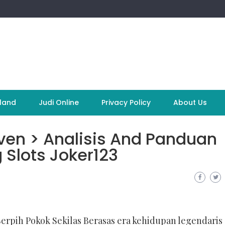
iland
Judi Online
Privacy Policy
About Us
even > Analisis And Panduan
Slots Joker123
Serpih Pokok Sekilas Berasas era kehidupan legendaris