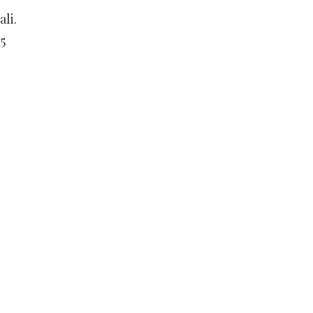
li.
5