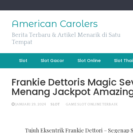
Skip
to
content
American Carolers
Berita Terbaru & Artikel Menarik di Satu
Tempat
Slot
Slot Gacor
Slot Online
Slot Tha
Frankie Dettoris Magic S
Menang Jackpot Amazing 
JANUARI 29, 2024
SLOT
GAME SLOT ONLINE TERBAIK
Tujuh Eksentrik Frankie Dettori – Segenap 