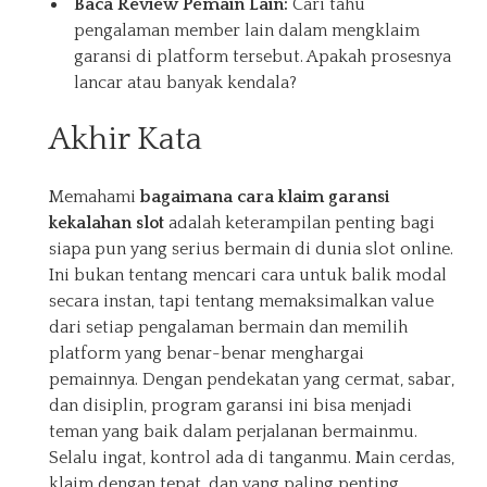
Baca Review Pemain Lain:
Cari tahu
pengalaman member lain dalam mengklaim
garansi di platform tersebut. Apakah prosesnya
lancar atau banyak kendala?
Akhir Kata
Memahami
bagaimana cara klaim garansi
kekalahan slot
adalah keterampilan penting bagi
siapa pun yang serius bermain di dunia slot online.
Ini bukan tentang mencari cara untuk balik modal
secara instan, tapi tentang memaksimalkan value
dari setiap pengalaman bermain dan memilih
platform yang benar-benar menghargai
pemainnya. Dengan pendekatan yang cermat, sabar,
dan disiplin, program garansi ini bisa menjadi
teman yang baik dalam perjalanan bermainmu.
Selalu ingat, kontrol ada di tanganmu. Main cerdas,
klaim dengan tepat, dan yang paling penting,