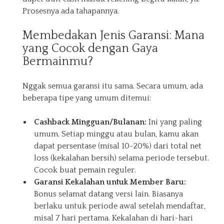
Prosesnya ada tahapannya.
Membedakan Jenis Garansi: Mana
yang Cocok dengan Gaya
Bermainmu?
Nggak semua garansi itu sama. Secara umum, ada
beberapa tipe yang umum ditemui:
Cashback Mingguan/Bulanan:
Ini yang paling
umum. Setiap minggu atau bulan, kamu akan
dapat persentase (misal 10-20%) dari total net
loss (kekalahan bersih) selama periode tersebut.
Cocok buat pemain reguler.
Garansi Kekalahan untuk Member Baru:
Bonus selamat datang versi lain. Biasanya
berlaku untuk periode awal setelah mendaftar,
misal 7 hari pertama. Kekalahan di hari-hari