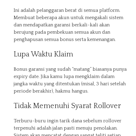
Ini adalah pelanggaran berat di semua platform.
Membuat beberapa akun untuk mengakali sistem
dan mendapatkan garansi berkali-kali akan
berujung pada pembekuan semua akun dan
penghapusan semua bonus serta kemenangan.
Lupa Waktu Klaim
Bonus garansi yang sudah “matang” biasanya punya
expiry date. Jika kamu lupa mengklaim dalam
jangka waktu yang ditentukan (misal, 3 hari setelah
periode berakhir), hakmu hangus.
Tidak Memenuhi Syarat Rollover
Terburu-buru ingin tarik dana sebelum rollover
terpenuhi adalah jalan pasti menuju penolakan.
Sistem akan mencatat dengan sangat teliti setiap