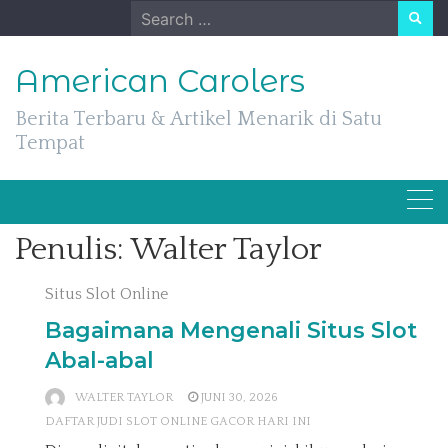
Skip
Search
to
for:
content
American Carolers
Berita Terbaru & Artikel Menarik di Satu
Tempat
Penulis:
Walter Taylor
Situs Slot Online
Bagaimana Mengenali Situs Slot
Abal-abal
WALTER TAYLOR
JUNI 30, 2026
DAFTAR JUDI SLOT ONLINE GACOR HARI INI