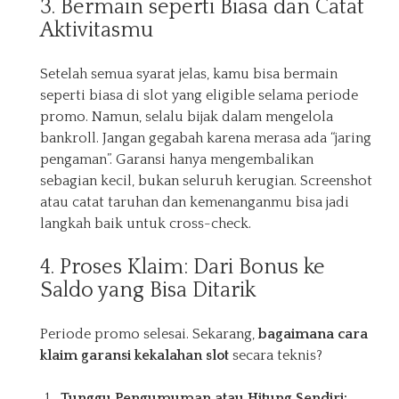
3. Bermain seperti Biasa dan Catat
Aktivitasmu
Setelah semua syarat jelas, kamu bisa bermain
seperti biasa di slot yang eligible selama periode
promo. Namun, selalu bijak dalam mengelola
bankroll. Jangan gegabah karena merasa ada “jaring
pengaman”. Garansi hanya mengembalikan
sebagian kecil, bukan seluruh kerugian. Screenshot
atau catat taruhan dan kemenanganmu bisa jadi
langkah baik untuk cross-check.
4. Proses Klaim: Dari Bonus ke
Saldo yang Bisa Ditarik
Periode promo selesai. Sekarang,
bagaimana cara
klaim garansi kekalahan slot
secara teknis?
Tunggu Pengumuman atau Hitung Sendiri: