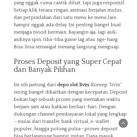
yang nggak cuma cantik diliat, tapi juga responsif.
Setiap klik terasa ringan, animasi berjalan mulus,
dan perpindahan dari satu menu ke menu lain
hampir nggak ada delay. Ini penting banget buat
menjaga mood bermain. Bayangin aja, lagi asik-
asiknya spin, tiba-tiba game lag atau nge-hang.
Bisa-bisa semangat menang langsung menguap.
Proses Deposit yang Super Cepat
dan Banyak Pilihan
Ini nih jantung dari
depo slot livin
. Konsep “livin”
sering banget dikaitkan dengan kecepatan. Deposit
bukan lagi sebuah proses yang memakan waktu
berjam-jam atau bahkan berhari-hari. Dengan
dukungan channel pembayaran lokal yang lengkap
—mulai dari transfer bank virtual, e-wallet
populer, hingga potong pulsa—proses deposit
bisa berlangsung hampir instan. Dana masuk,