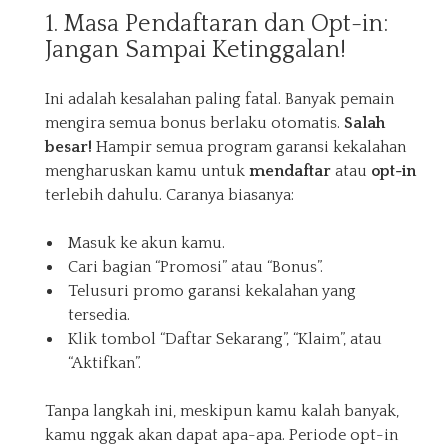
1. Masa Pendaftaran dan Opt-in:
Jangan Sampai Ketinggalan!
Ini adalah kesalahan paling fatal. Banyak pemain
mengira semua bonus berlaku otomatis.
Salah
besar!
Hampir semua program garansi kekalahan
mengharuskan kamu untuk
mendaftar
atau
opt-in
terlebih dahulu. Caranya biasanya:
Masuk ke akun kamu.
Cari bagian “Promosi” atau “Bonus”.
Telusuri promo garansi kekalahan yang
tersedia.
Klik tombol “Daftar Sekarang”, “Klaim”, atau
“Aktifkan”.
Tanpa langkah ini, meskipun kamu kalah banyak,
kamu nggak akan dapat apa-apa. Periode opt-in