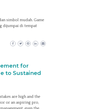
l dan simbol mudah. Game
ng dijumpai di tempat
gement for
e to Sustained
stakes are high and the
or or an aspiring pro,
l management, even the