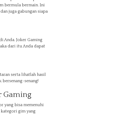
um bermula bermain. Ini
dan juga gabungan siapa
udi Anda. Joker Gaming
aka dari itu Anda dapat
ran serta lihatlah hasil
uk bersenang-senang!
er Gaming
cor yang bisa memenuhi
 kategori gim yang