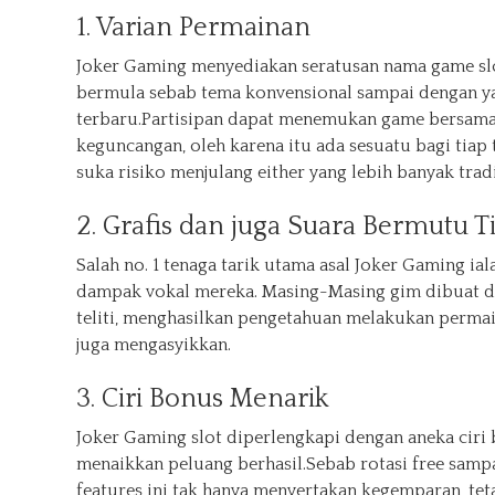
1. Varian Permainan
Joker Gaming menyediakan seratusan nama game slo
bermula sebab tema konvensional sampai dengan ya
terbaru.Partisipan dapat menemukan game bersama 
keguncangan, oleh karena itu ada sesuatu bagi tiap
suka risiko menjulang either yang lebih banyak tradi
2. Grafis dan juga Suara Bermutu T
Salah no. 1 tenaga tarik utama asal Joker Gaming ial
dampak vokal mereka. Masing-Masing gim dibuat de
teliti, menghasilkan pengetahuan melakukan permai
juga mengasyikkan.
3. Ciri Bonus Menarik
Joker Gaming slot diperlengkapi dengan aneka ciri
menaikkan peluang berhasil.Sebab rotasi free sampa
features ini tak hanya menyertakan kegemparan, te