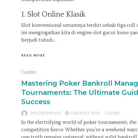
1. Slot Online Klasik
Slot konvensional umumnya terdiri sebab tiga rol
ini mengingatkan kita di engine slot gacor kuno ya
berjudi tubuh.…
READ MORE
Casino
Mastering Poker Bankroll Mana
Tournaments: The Ultimate Guid
Success
WALTER TAYLOR
AGUSTUS 2, 2025
CASINO
In the electrifying world of poker tournaments, the 
competition fierce. Whether you’re a weekend warri
one truth remains universal: without solid bankrol