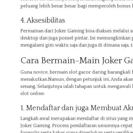
peluang lebih besar besar bagi memperoleh bonus l
4. Aksesibilitas
Permainan dari Joker Gaming bisa diakses melalui 
desktop dan juga ponsel pintar. Ini memungkinkan p
mengalami gim waktu saja dan juga di dimana saja, t
Cara Bermain-Main Joker G
Guna novice, bermain slot gacor daring barangkali 
menakutkan.Namun, dengan petunjuk ini, Anda aka
senang. Selanjutnya ialah tahapan untuk mengawali
slot online:
1. Mendaftar dan juga Membuat Ak
Langkah awal merupakan mendaftar di situs yang m
Joker Gaming. Process pendaftaran umumnya cepat
formulir serta kabar siapa diperlukan serta verifika