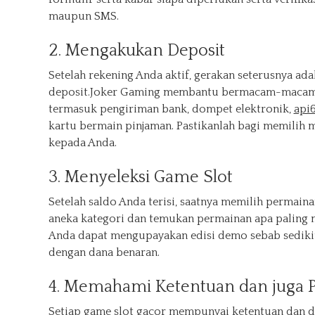
maupun SMS.
2. Mengakukan Deposit
Setelah rekening Anda aktif, gerakan seterusnya ad
deposit.Joker Gaming membantu bermacam-macam
termasuk pengiriman bank, dompet elektronik,
api6
kartu bermain pinjaman. Pastikanlah bagi memilih 
kepada Anda.
3. Menyeleksi Game Slot
Setelah saldo Anda terisi, saatnya memilih permainan 
aneka kategori dan temukan permainan apa paling 
Anda dapat mengupayakan edisi demo sebab sediki
dengan dana benaran.
4. Memahami Ketentuan dan juga
Setiap game slot gacor mempunyai ketentuan dan d