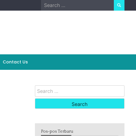
Search
for:
Contact Us
Search
for:
Pos-pos Terbaru