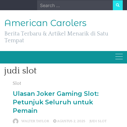
Skip
Search
to
for:
content
American Carolers
Berita Terbaru & Artikel Menarik di Satu
Tempat
judi slot
Slot
Ulasan Joker Gaming Slot:
Petunjuk Seluruh untuk
Pemain
WALTER TAYLOR
AGUSTUS 2, 2025
JUDI SLOT