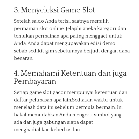
3. Menyeleksi Game Slot
Setelah saldo Anda terisi, saatnya memilih
permainan slot online. Jelajahi aneka kategori dan
temukan permainan apa paling menggaet untuk
Anda. Anda dapat mengupayakan edisi demo
sebab sedikit gim sebelumnya berjudi dengan dana
benaran.
4. Memahami Ketentuan dan juga
Pembayaran
Setiap game slot gacor mempunyai ketentuan dan
daftar pelunasan apa lain.Sediakan waktu untuk
menelaah data ini sebelum bermula bermain. Ini
bakal memudahkan Anda mengerti simbol yang
ada dan juga gabungan siapa dapat
menghadiahkan keberhasilan.