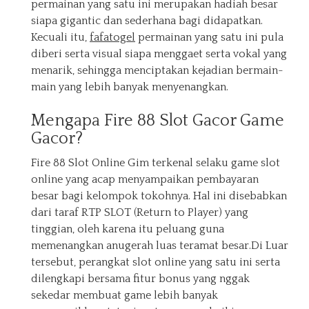
permainan yang satu ini merupakan hadiah besar
siapa gigantic dan sederhana bagi didapatkan.
Kecuali itu,
fafatogel
permainan yang satu ini pula
diberi serta visual siapa menggaet serta vokal yang
menarik, sehingga menciptakan kejadian bermain-
main yang lebih banyak menyenangkan.
Mengapa Fire 88 Slot Gacor Game
Gacor?
Fire 88 Slot Online Gim terkenal selaku game slot
online yang acap menyampaikan pembayaran
besar bagi kelompok tokohnya. Hal ini disebabkan
dari taraf RTP SLOT (Return to Player) yang
tinggian, oleh karena itu peluang guna
memenangkan anugerah luas teramat besar.Di Luar
tersebut, perangkat slot online yang satu ini serta
dilengkapi bersama fitur bonus yang nggak
sekedar membuat game lebih banyak