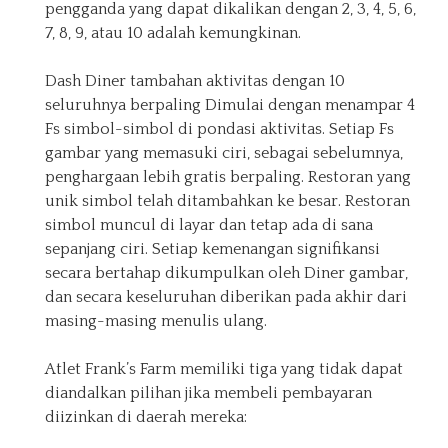
pengganda yang dapat dikalikan dengan 2, 3, 4, 5, 6,
7, 8, 9, atau 10 adalah kemungkinan.
Dash Diner tambahan aktivitas dengan 10
seluruhnya berpaling Dimulai dengan menampar 4
Fs simbol-simbol di pondasi aktivitas. Setiap Fs
gambar yang memasuki ciri, sebagai sebelumnya,
penghargaan lebih gratis berpaling. Restoran yang
unik simbol telah ditambahkan ke besar. Restoran
simbol muncul di layar dan tetap ada di sana
sepanjang ciri. Setiap kemenangan signifikansi
secara bertahap dikumpulkan oleh Diner gambar,
dan secara keseluruhan diberikan pada akhir dari
masing-masing menulis ulang.
Atlet Frank’s Farm memiliki tiga yang tidak dapat
diandalkan pilihan jika membeli pembayaran
diizinkan di daerah mereka: