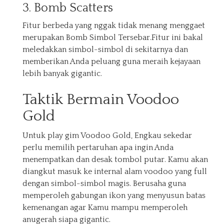
3. Bomb Scatters
Fitur berbeda yang nggak tidak menang menggaet
merupakan Bomb Simbol Tersebar.Fitur ini bakal
meledakkan simbol-simbol di sekitarnya dan
memberikan Anda peluang guna meraih kejayaan
lebih banyak gigantic.
Taktik Bermain Voodoo
Gold
Untuk play gim Voodoo Gold, Engkau sekedar
perlu memilih pertaruhan apa ingin Anda
menempatkan dan desak tombol putar. Kamu akan
diangkut masuk ke internal alam voodoo yang full
dengan simbol-simbol magis. Berusaha guna
memperoleh gabungan ikon yang menyusun batas
kemenangan agar Kamu mampu memperoleh
anugerah siapa gigantic.