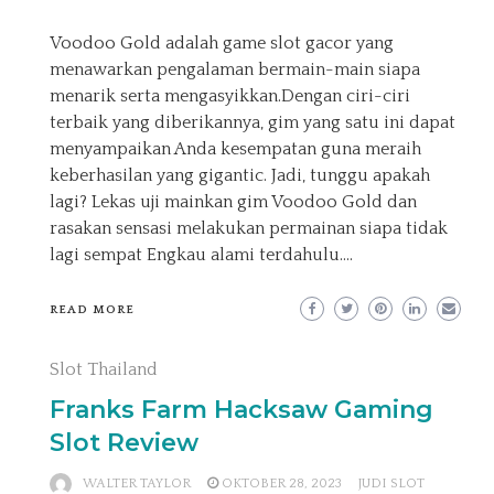
Voodoo Gold adalah game slot gacor yang
menawarkan pengalaman bermain-main siapa
menarik serta mengasyikkan.Dengan ciri-ciri
terbaik yang diberikannya, gim yang satu ini dapat
menyampaikan Anda kesempatan guna meraih
keberhasilan yang gigantic. Jadi, tunggu apakah
lagi? Lekas uji mainkan gim Voodoo Gold dan
rasakan sensasi melakukan permainan siapa tidak
lagi sempat Engkau alami terdahulu.…
READ MORE
Slot Thailand
Franks Farm Hacksaw Gaming
Slot Review
WALTER TAYLOR
OKTOBER 28, 2023
JUDI SLOT