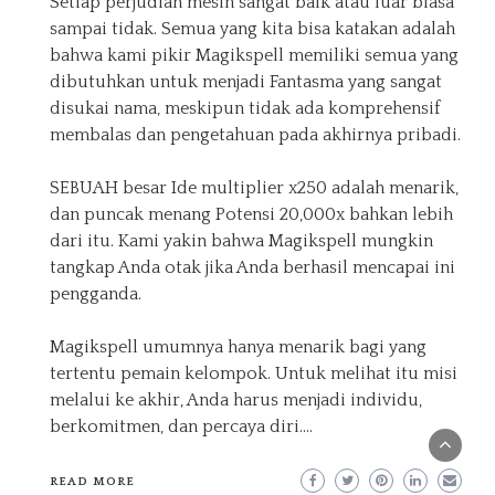
Setiap perjudian mesin sangat baik atau luar biasa
sampai tidak. Semua yang kita bisa katakan adalah
bahwa kami pikir Magikspell memiliki semua yang
dibutuhkan untuk menjadi Fantasma yang sangat
disukai nama, meskipun tidak ada komprehensif
membalas dan pengetahuan pada akhirnya pribadi.
SEBUAH besar Ide multiplier x250 adalah menarik,
dan puncak menang Potensi 20,000x bahkan lebih
dari itu. Kami yakin bahwa Magikspell mungkin
tangkap Anda otak jika Anda berhasil mencapai ini
pengganda.
Magikspell umumnya hanya menarik bagi yang
tertentu pemain kelompok. Untuk melihat itu misi
melalui ke akhir, Anda harus menjadi individu,
berkomitmen, dan percaya diri.…
READ MORE