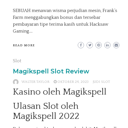
SEBUAH menawan wisma perjudian mesin, Frank’s
Farm menggabungkan bonus dan tersebar
pembayaran tipe terima kasih untuk Hacksaw
Gaming.…
READ MORE
Slot
Magikspell Slot Review
WALTER TAYLOR
OKTOBER 24, 2023
JUDI SLOT
Kasino oleh Magikspell
Ulasan Slot oleh
Magikspell 2022