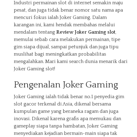
Industri permainan slot di internet semakin maju
pesat, dan juga tidak benar nomor satu nama apa
mencuri fokus ialah Joker Gaming. Dalam
karangan ini, kami hendak membahas melalui
mendalam tentang
Review Joker Gaming slot
,
memulai sebab cara melakukan permainan, tipe
gim siapa dijual, sampai petunjuk dan juga tipu
muslihat bagi meningkatkan probabilitas
mengalahkan. Mari kami search dunia menarik dari
Joker Gaming slot!
Pengenalan Joker Gaming
Joker Gaming ialah tidak benar no.1 penyedia gim
slot gacor terkenal di Asia, dikenal bersama
kumpulan game yang beraneka ragam dan juga
inovasi. Dikenal karena grafis apa memukau dan
gameplay siapa tanpa hambatan, Joker Gaming
menyediakan kejadian bermain-main siapa tak