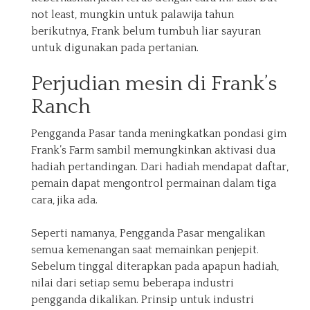
not least, mungkin untuk palawija tahun
berikutnya, Frank belum tumbuh liar sayuran
untuk digunakan pada pertanian.
Perjudian mesin di Frank’s
Ranch
Pengganda Pasar tanda meningkatkan pondasi gim
Frank’s Farm sambil memungkinkan aktivasi dua
hadiah pertandingan. Dari hadiah mendapat daftar,
pemain dapat mengontrol permainan dalam tiga
cara, jika ada.
Seperti namanya, Pengganda Pasar mengalikan
semua kemenangan saat memainkan penjepit.
Sebelum tinggal diterapkan pada apapun hadiah,
nilai dari setiap semu beberapa industri
pengganda dikalikan. Prinsip untuk industri