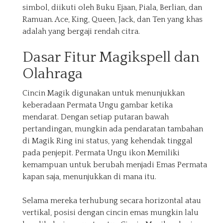
simbol, diikuti oleh Buku Ejaan, Piala, Berlian, dan
Ramuan. Ace, King, Queen, Jack, dan Ten yang khas
adalah yang bergaji rendah citra.
Dasar Fitur Magikspell dan
Olahraga
Cincin Magik digunakan untuk menunjukkan
keberadaan Permata Ungu gambar ketika
mendarat. Dengan setiap putaran bawah
pertandingan, mungkin ada pendaratan tambahan
di Magik Ring ini status, yang kehendak tinggal
pada penjepit. Permata Ungu ikon Memiliki
kemampuan untuk berubah menjadi Emas Permata
kapan saja, menunjukkan di mana itu.
Selama mereka terhubung secara horizontal atau
vertikal, posisi dengan cincin emas mungkin lalu