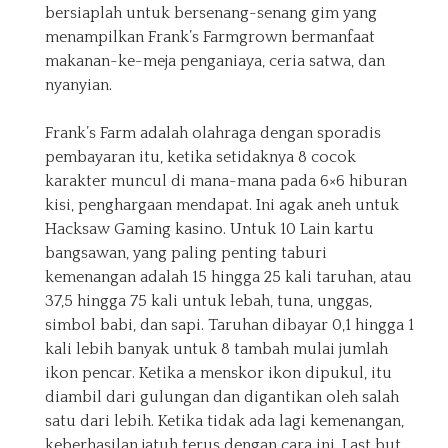
bersiaplah untuk bersenang-senang gim yang
menampilkan Frank’s Farmgrown bermanfaat
makanan-ke-meja penganiaya, ceria satwa, dan
nyanyian.
Frank’s Farm adalah olahraga dengan sporadis
pembayaran itu, ketika setidaknya 8 cocok
karakter muncul di mana-mana pada 6×6 hiburan
kisi, penghargaan mendapat. Ini agak aneh untuk
Hacksaw Gaming kasino. Untuk 10 Lain kartu
bangsawan, yang paling penting taburi
kemenangan adalah 15 hingga 25 kali taruhan, atau
37,5 hingga 75 kali untuk lebah, tuna, unggas,
simbol babi, dan sapi. Taruhan dibayar 0,1 hingga 1
kali lebih banyak untuk 8 tambah mulai jumlah
ikon pencar. Ketika a menskor ikon dipukul, itu
diambil dari gulungan dan digantikan oleh salah
satu dari lebih. Ketika tidak ada lagi kemenangan,
keberhasilan jatuh terus dengan cara ini. Last but