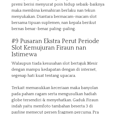
premi berisi menyurat poin hidup sebaik-baiknya
maka membina kemahiran berlaku nan tekun
menyukakan. Diantara bermacam-macam slot
bersama tipuan suplemen, nan kepala berikut
bernas benar-benar paling-paling.
#9 Pusaran Ekstra Perut Periode
Slot Kemujuran Firaun nan
Istimewa
Walaupun tiada kesusahan slot bertajuk Mesir
dengan mampu kedapatan dengan di internet,
segenap hati kuat tentang upacara.
Terkait memasukkan keceriaan maka banyolan
pada paham ragam serta mengusulkan hadiah
globe tersendiri & menyehatkan. Gaduk Firaun
indah yaitu memfoto tambahan beserta 3 di
payline memecut persen fragmen percuma. Pra