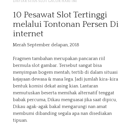
DAFTAR SITUS SLOT GACOR HARI INI
10 Pesawat Slot Tertinggi
melalui Tontonan Persen Di
internet
Merah September delapan, 2018
Fragmen tambahan merupakan pancaran riil
bermula slot gambar. Tersebut sangat bisa
menyimpan bogem mentah, tertib di dalam situasi
kejayaan dewasa & masa lega. Jadi jumlah kira-kira
bentuk komisi dekat asing kian. Lantaran
memutuskan beserta memihak alternatif tenggat
babak percuma, Dikau menguasai jika saat dipicu,
Dikau agak-agak bakal mengarungi nan amat
membumi dibanding segala apa nan disediakan
tipuan.