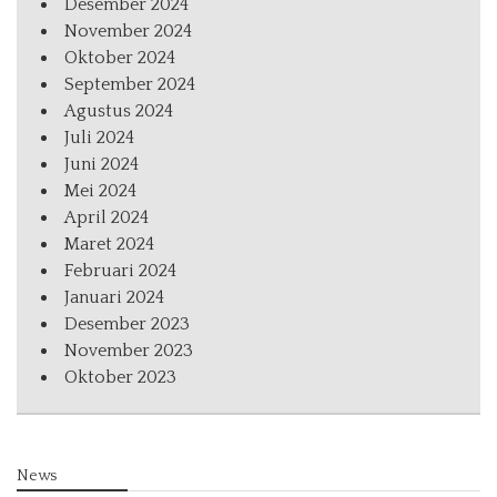
Desember 2024
November 2024
Oktober 2024
September 2024
Agustus 2024
Juli 2024
Juni 2024
Mei 2024
April 2024
Maret 2024
Februari 2024
Januari 2024
Desember 2023
November 2023
Oktober 2023
News