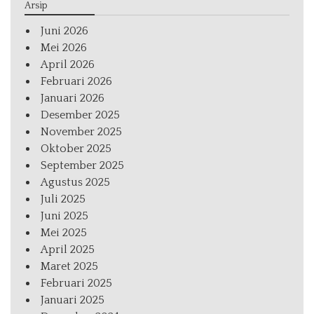
Arsip
Juni 2026
Mei 2026
April 2026
Februari 2026
Januari 2026
Desember 2025
November 2025
Oktober 2025
September 2025
Agustus 2025
Juli 2025
Juni 2025
Mei 2025
April 2025
Maret 2025
Februari 2025
Januari 2025