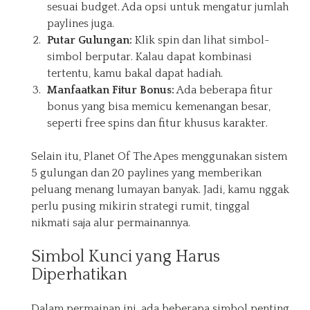
sesuai budget. Ada opsi untuk mengatur jumlah
paylines juga.
Putar Gulungan:
Klik spin dan lihat simbol-
simbol berputar. Kalau dapat kombinasi
tertentu, kamu bakal dapat hadiah.
Manfaatkan Fitur Bonus:
Ada beberapa fitur
bonus yang bisa memicu kemenangan besar,
seperti free spins dan fitur khusus karakter.
Selain itu, Planet Of The Apes menggunakan sistem
5 gulungan dan 20 paylines yang memberikan
peluang menang lumayan banyak. Jadi, kamu nggak
perlu pusing mikirin strategi rumit, tinggal
nikmati saja alur permainannya.
Simbol Kunci yang Harus
Diperhatikan
Dalam permainan ini, ada beberapa simbol penting