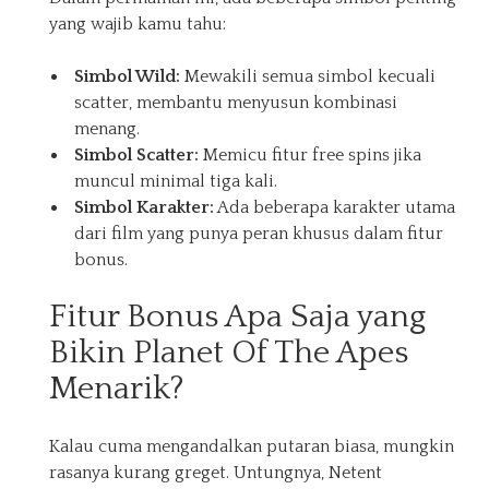
yang wajib kamu tahu:
Simbol Wild:
Mewakili semua simbol kecuali
scatter, membantu menyusun kombinasi
menang.
Simbol Scatter:
Memicu fitur free spins jika
muncul minimal tiga kali.
Simbol Karakter:
Ada beberapa karakter utama
dari film yang punya peran khusus dalam fitur
bonus.
Fitur Bonus Apa Saja yang
Bikin Planet Of The Apes
Menarik?
Kalau cuma mengandalkan putaran biasa, mungkin
rasanya kurang greget. Untungnya, Netent