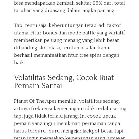
bisa mendapatkan kembali sekitar 96% dari total
taruhan yang dipasang dalam jangka panjang.
Tapi tentu saja, keberuntungan tetap jadi faktor
utama. Fitur bonus dan mode battle yang variatif
memberikan peluang menang yang lebih besar
dibanding slot biasa, terutama kalau kamu
berhasil memanfaatkan fitur free spins dengan
baik.
Volatilitas Sedang, Cocok Buat
Pemain Santai
Planet Of The Apes memiliki volatilitas sedang,
artinya frekuensi kemenangan tidak terlalu sering
tapi juga tidak terlalu jarang. Ini cocok untuk
pemain yang ingin menikmati permainan tanpa
harus terburu-buru mengejar jackpot besar tapi
tetap ingin merasakan kemenangan yang lumayan