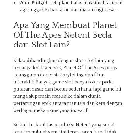
Atur Budget:
Tetapkan batas maksimal taruhan
agar nggak kebablasan dan malah rugi besar.
Apa Yang Membuat Planet
Of The Apes Netent Beda
dari Slot Lain?
Kalau dibandingkan dengan slot-slot lain yang
temanya lebih generik, Planet Of The Apes punya
keunggulan dari sisi storytelling dan fitur
interaktif. Banyak game slot hanya fokus pada
putaran dasar dan bonus sederhana, tapi game ini
mengajak pemain masuk ke dalam dunia
pertarungan epik antara manusia dan kera dengan
berbagai mekanisme yang inovatif.
Selain itu, kualitas produksi Netent yang sudah
teruji membuat game ini terasa premium. Tidak