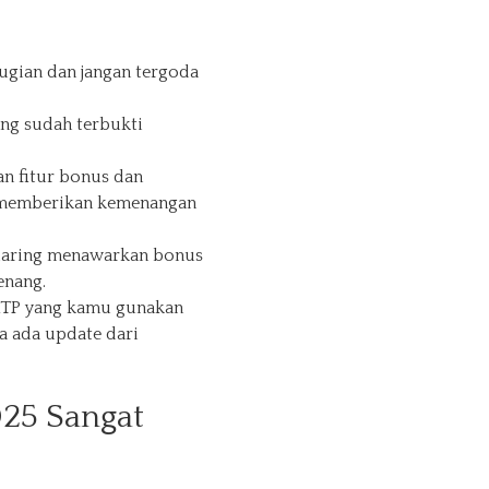
rugian dan jangan tergoda
ang sudah terbukti
an fitur bonus dan
am memberikan kemenangan
daring menawarkan bonus
enang.
 RTP yang kamu gunakan
ka ada update dari
025 Sangat