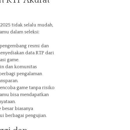
n RTP Akurat
 2025 tidak selalu mudah,
amu dalam seleksi:
i pengembang resmi dan
menyediakan data RTP dari
asi game.
ain dan komunitas
 berbagi pengalaman
ansparan.
encoba game tanpa risiko
 kamu bisa mendapatkan
yataan.
e besar biasanya
ui berbagai pengujian.