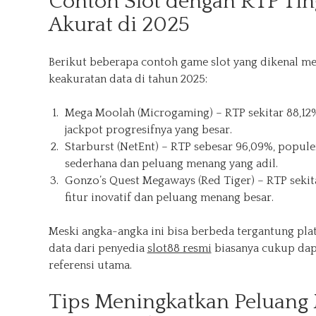
Contoh Slot dengan RTP Tin
Akurat di 2025
Berikut beberapa contoh game slot yang dikenal me
keakuratan data di tahun 2025:
Mega Moolah (Microgaming) – RTP sekitar 88,12%
jackpot progresifnya yang besar.
Starburst (NetEnt) – RTP sebesar 96,09%, popul
sederhana dan peluang menang yang adil.
Gonzo’s Quest Megaways (Red Tiger) – RTP seki
fitur inovatif dan peluang menang besar.
Meski angka-angka ini bisa berbeda tergantung pla
data dari penyedia
slot88 resmi
biasanya cukup dap
referensi utama.
Tips Meningkatkan Peluang