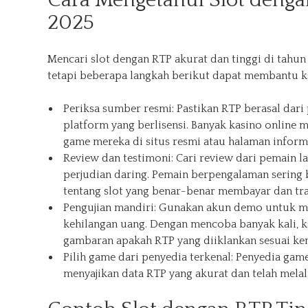
Cara Mengetahui Slot denga
2025
Mencari slot dengan RTP akurat dan tinggi di tahun
tetapi beberapa langkah berikut dapat membantu k
Periksa sumber resmi: Pastikan RTP berasal dar
platform yang berlisensi. Banyak kasino online 
game mereka di situs resmi atau halaman inform
Review dan testimoni: Cari review dari pemain l
perjudian daring. Pemain berpengalaman sering
tentang slot yang benar-benar membayar dan tr
Pengujian mandiri: Gunakan akun demo untuk m
kehilangan uang. Dengan mencoba banyak kali,
gambaran apakah RTP yang diiklankan sesuai ken
Pilih game dari penyedia terkenal: Penyedia gam
menyajikan data RTP yang akurat dan telah melal