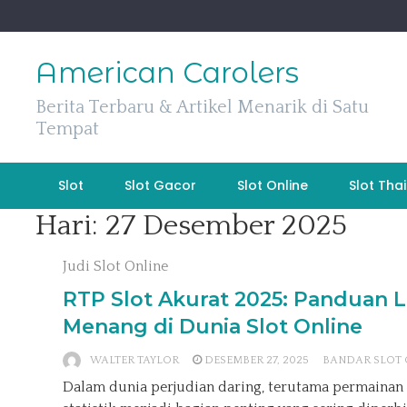
Skip
to
content
American Carolers
Berita Terbaru & Artikel Menarik di Satu
Tempat
Slot
Slot Gacor
Slot Online
Slot Tha
Hari:
27 Desember 2025
Judi Slot Online
RTP Slot Akurat 2025: Panduan 
Menang di Dunia Slot Online
WALTER TAYLOR
DESEMBER 27, 2025
BANDAR SLOT 
Dalam dunia perjudian daring, terutama permainan s