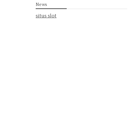
News
situs slot