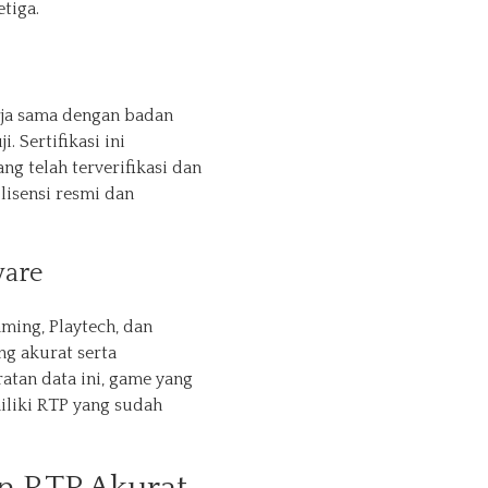
tiga.
rja sama dengan badan
 Sertifikasi ini
g telah terverifikasi dan
lisensi resmi dan
ware
ming, Playtech, dan
g akurat serta
atan data ini, game yang
iliki RTP yang sudah