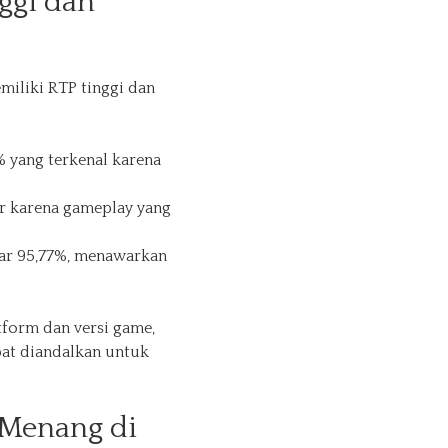
ggi dan
miliki RTP tinggi dan
 yang terkenal karena
er karena gameplay yang
tar 95,77%, menawarkan
tform dan versi game,
at diandalkan untuk
 Menang di