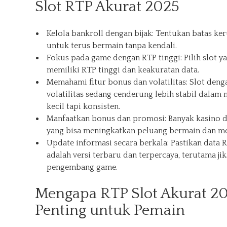
Slot RTP Akurat 2025
Kelola bankroll dengan bijak: Tentukan batas ke
untuk terus bermain tanpa kendali.
Fokus pada game dengan RTP tinggi: Pilih slot y
memiliki RTP tinggi dan keakuratan data.
Memahami fitur bonus dan volatilitas: Slot deng
volatilitas sedang cenderung lebih stabil dal
kecil tapi konsisten.
Manfaatkan bonus dan promosi: Banyak kasino 
yang bisa meningkatkan peluang bermain dan m
Update informasi secara berkala: Pastikan data
adalah versi terbaru dan terpercaya, terutama ji
pengembang game.
Mengapa RTP Slot Akurat 2
Penting untuk Pemain