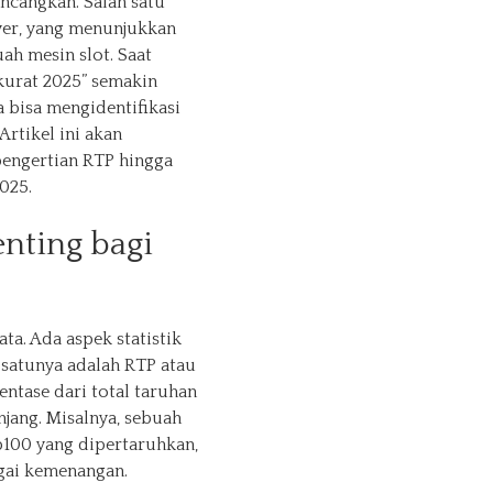
incangkan. Salah satu
ayer, yang menunjukkan
ah mesin slot. Saat
kurat 2025” semakin
 bisa mengidentifikasi
rtikel ini akan
engertian RTP hingga
025.
nting bagi
ta. Ada aspek statistik
satunya adalah RTP atau
entase dari total taruhan
jang. Misalnya, sebuah
p100 yang dipertaruhkan,
gai kemenangan.