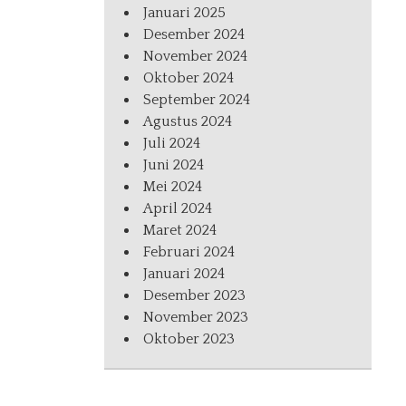
Januari 2025
Desember 2024
November 2024
Oktober 2024
September 2024
Agustus 2024
Juli 2024
Juni 2024
Mei 2024
April 2024
Maret 2024
Februari 2024
Januari 2024
Desember 2023
November 2023
Oktober 2023