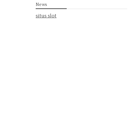
News
situs slot