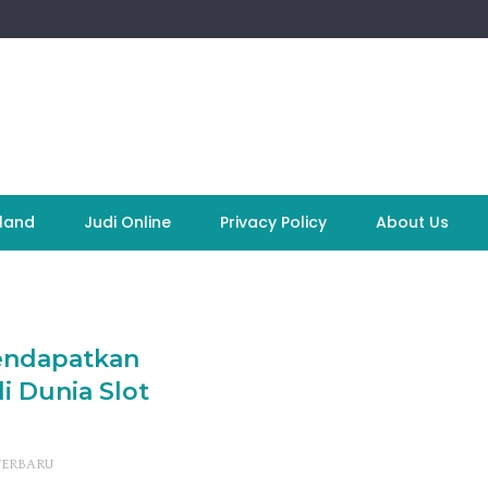
iland
Judi Online
Privacy Policy
About Us
Mendapatkan
i Dunia Slot
TERBARU