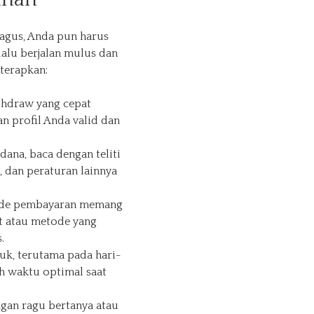
agus, Anda pun harus
lalu berjalan mulus dan
 terapkan:
thdraw yang cepat
an profil Anda valid dan
ana, baca dengan teliti
 dan peraturan lainnya
de pembayaran memang
et atau metode yang
.
uk, terutama pada hari-
ih waktu optimal saat
ngan ragu bertanya atau