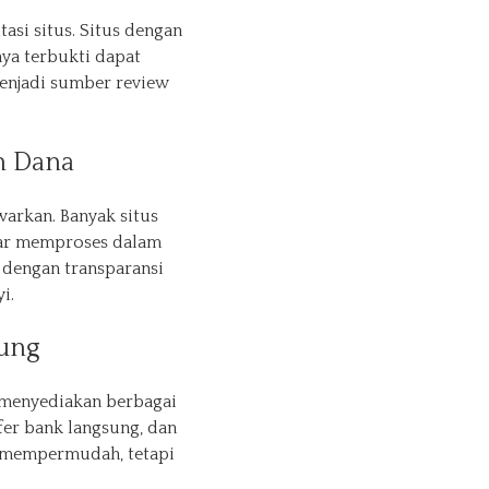
si situs. Situs dengan
ya terbukti dapat
menjadi sumber review
n Dana
warkan. Banyak situs
nar memproses dalam
s dengan transparansi
i.
ung
menyediakan berbagai
er bank langsung, dan
a mempermudah, tetapi