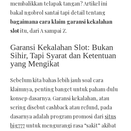
membalikkan telapak tangan? Artikel ini
bakal ngobrol santai tapi detail tentang
bagaimana cara klaim garansi kekalahan
slot
itu, dari A sampai Z.
Garansi Kekalahan Slot: Bukan
Sihir, Tapi Syarat dan Ketentuan
yang Mengikat
Sebelum kita bahas lebih jauh soal cara
klaimnya, penting banget untuk paham dulu
konsep dasarnya. Garansi kekalahan, atau
sering disebut cashback atau refund, pada
dasarnya adalah program promosi dari
situs
big777
untuk mengurangi rasa “sakit” akibat