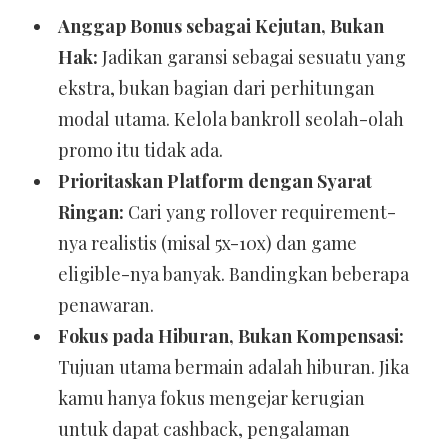
Anggap Bonus sebagai Kejutan, Bukan
Hak:
Jadikan garansi sebagai sesuatu yang
ekstra, bukan bagian dari perhitungan
modal utama. Kelola bankroll seolah-olah
promo itu tidak ada.
Prioritaskan Platform dengan Syarat
Ringan:
Cari yang rollover requirement-
nya realistis (misal 5x-10x) dan game
eligible-nya banyak. Bandingkan beberapa
penawaran.
Fokus pada Hiburan, Bukan Kompensasi:
Tujuan utama bermain adalah hiburan. Jika
kamu hanya fokus mengejar kerugian
untuk dapat cashback, pengalaman