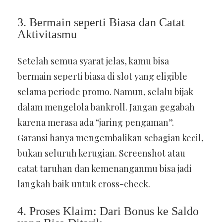
3. Bermain seperti Biasa dan Catat
Aktivitasmu
Setelah semua syarat jelas, kamu bisa
bermain seperti biasa di slot yang eligible
selama periode promo. Namun, selalu bijak
dalam mengelola bankroll. Jangan gegabah
karena merasa ada “jaring pengaman”.
Garansi hanya mengembalikan sebagian kecil,
bukan seluruh kerugian. Screenshot atau
catat taruhan dan kemenanganmu bisa jadi
langkah baik untuk cross-check.
4. Proses Klaim: Dari Bonus ke Saldo