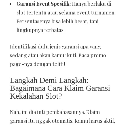
Garansi Event Spesifik:
Hanya berlaku di
slot tertentu atau selama event turnamen.
Persentasenya bisa lebih besar, tapi
lingkupnya terbatas.
Identifikasi dulu jenis garansi apa yang
sedang atau akan kamu ikuti. Baca promo
page-nya dengan teliti!
Langkah Demi Langkah:
Bagaimana Cara Klaim Garansi
Kekalahan Slot?
Nah, ini dia inti pembahasannya. Klaim
garansi itu nggak otomatis. Kamu harus aktif,