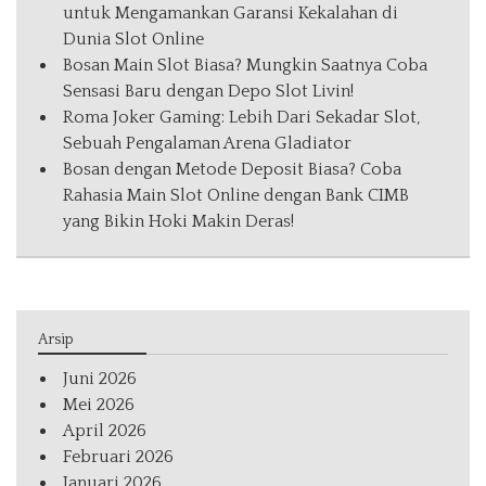
untuk Mengamankan Garansi Kekalahan di
Dunia Slot Online
Bosan Main Slot Biasa? Mungkin Saatnya Coba
Sensasi Baru dengan Depo Slot Livin!
Roma Joker Gaming: Lebih Dari Sekadar Slot,
Sebuah Pengalaman Arena Gladiator
Bosan dengan Metode Deposit Biasa? Coba
Rahasia Main Slot Online dengan Bank CIMB
yang Bikin Hoki Makin Deras!
Arsip
Juni 2026
Mei 2026
April 2026
Februari 2026
Januari 2026