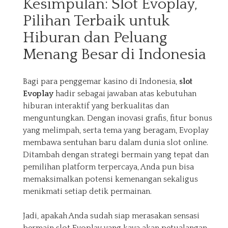
Kesimpulan: Slot Evoplay,
Pilihan Terbaik untuk
Hiburan dan Peluang
Menang Besar di Indonesia
Bagi para penggemar kasino di Indonesia,
slot
Evoplay
hadir sebagai jawaban atas kebutuhan
hiburan interaktif yang berkualitas dan
menguntungkan. Dengan inovasi grafis, fitur bonus
yang melimpah, serta tema yang beragam, Evoplay
membawa sentuhan baru dalam dunia slot online.
Ditambah dengan strategi bermain yang tepat dan
pemilihan platform terpercaya, Anda pun bisa
memaksimalkan potensi kemenangan sekaligus
menikmati setiap detik permainan.
Jadi, apakah Anda sudah siap merasakan sensasi