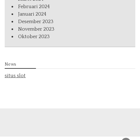
Februari 2024
Januari 2024
Desember 2023
November 2023
Oktober 2023
News
situs slot