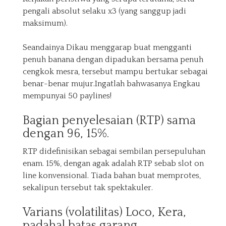
pengali absolut selaku x3 (yang sanggup jadi
maksimum).
Seandainya Dikau menggarap buat mengganti
penuh banana dengan dipadukan bersama penuh
cengkok mesra, tersebut mampu bertukar sebagai
benar-benar mujur.Ingatlah bahwasanya Engkau
mempunyai 50 paylines!
Bagian penyelesaian (RTP) sama
dengan 96, 15%.
RTP didefinisikan sebagai sembilan persepuluhan
enam. 15%, dengan agak adalah RTP sebab slot on
line konvensional. Tiada bahan buat memprotes,
sekalipun tersebut tak spektakuler.
Varians (volatilitas) Loco, Kera,
padahal batas garang