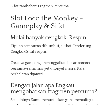
Sifat tambahan: Fragmen Percuma
Slot Loco the Monkey –
Gameplay & Sifat
Mulai banyak cengkok! Respin
Tipuan sempurna dibumbui, akibat Cenderung
Cengkok!Sifat respin.
Caranya gampang: meninggalkan besar banana
bersama-sama monyet-monyet mesra. Kala
perhelatan dijamin!
Dengan jalan apa Engkau
mengobarkan fragmen percuma?
Seandainya Kamu menuntaskan guna memalingkan