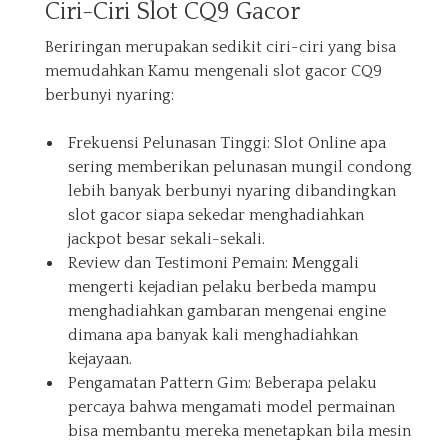
Ciri-Ciri Slot CQ9 Gacor
Beriringan merupakan sedikit ciri-ciri yang bisa
memudahkan Kamu mengenali slot gacor CQ9
berbunyi nyaring:
Frekuensi Pelunasan Tinggi: Slot Online apa
sering memberikan pelunasan mungil condong
lebih banyak berbunyi nyaring dibandingkan
slot gacor siapa sekedar menghadiahkan
jackpot besar sekali-sekali.
Review dan Testimoni Pemain: Menggali
mengerti kejadian pelaku berbeda mampu
menghadiahkan gambaran mengenai engine
dimana apa banyak kali menghadiahkan
kejayaan.
Pengamatan Pattern Gim: Beberapa pelaku
percaya bahwa mengamati model permainan
bisa membantu mereka menetapkan bila mesin