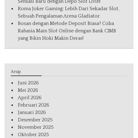
Sensasi Baru dengan Depo Slot Livin!
Roma Joker Gaming: Lebih Dari Sekadar Slot,
Sebuah Pengalaman Arena Gladiator
Bosan dengan Metode Deposit Biasa? Coba
Rahasia Main Slot Online dengan Bank CIMB
yang Bikin Hoki Makin Deras!
Arsip
Juni 2026
Mei 2026
April 2026
Februari 2026
Januari 2026
Desember 2025
November 2025
Oktober 2025