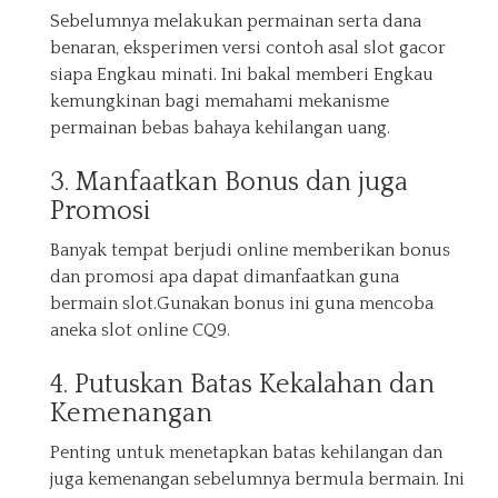
Sebelumnya melakukan permainan serta dana
benaran, eksperimen versi contoh asal slot gacor
siapa Engkau minati. Ini bakal memberi Engkau
kemungkinan bagi memahami mekanisme
permainan bebas bahaya kehilangan uang.
3. Manfaatkan Bonus dan juga
Promosi
Banyak tempat berjudi online memberikan bonus
dan promosi apa dapat dimanfaatkan guna
bermain slot.Gunakan bonus ini guna mencoba
aneka slot online CQ9.
4. Putuskan Batas Kekalahan dan
Kemenangan
Penting untuk menetapkan batas kehilangan dan
juga kemenangan sebelumnya bermula bermain. Ini