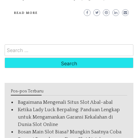
READ MORE
Search
for:
Pos-pos Terbaru
Bagaimana Mengenali Situs Slot Abal-abal
Ketika Lady Luck Berpaling: Panduan Lengkap
untuk Mengamankan Garansi Kekalahan di
Dunia Slot Online
Bosan Main Slot Biasa? Mungkin Saatnya Coba