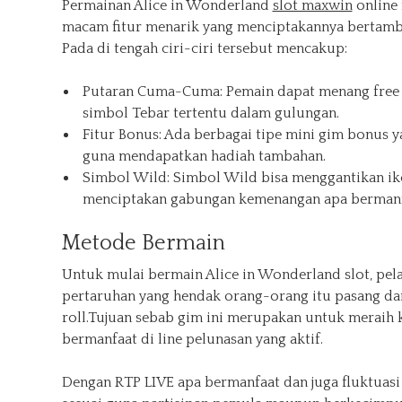
Permainan Alice in Wonderland
slot maxwin
online
macam fitur menarik yang menciptakannya bertamb
Pada di tengah ciri-ciri tersebut mencakup:
Putaran Cuma-Cuma: Pemain dapat menang free 
simbol Tebar tertentu dalam gulungan.
Fitur Bonus: Ada berbagai tipe mini gim bonus 
guna mendapatkan hadiah tambahan.
Simbol Wild: Simbol Wild bisa menggantikan iko
menciptakan gabungan kemenangan apa bermanf
Metode Bermain
Untuk mulai bermain Alice in Wonderland slot, pe
pertaruhan yang hendak orang-orang itu pasang d
roll.Tujuan sebab gim ini merupakan untuk meraih 
bermanfaat di line pelunasan yang aktif.
Dengan RTP LIVE apa bermanfaat dan juga fluktuasi 