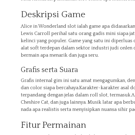
Deskripsi Game
Alice in Wonderland slot ialah game apa didasarkan 
Lewis Carroll perihal satu orang gadis mini siapa j
kelinci yang populer. Game yang satu ini diperluas 
alat soft terdepan dalam sektor industri judi onlen
bermain apa menarik dan juga seru.
Grafis serta Suara
Grafis internal gim ini satu amat mengagumkan, de
dan color siapa bercahaya.Karakter-karakter asal d
terpandang dengan jelas dalam roll slot, termasuk Al
Cheshire Cat, dan juga lainnya. Musik latar apa berb
nada apa realistis serta menyisipkan nuansa sihir pa
Fitur Permainan