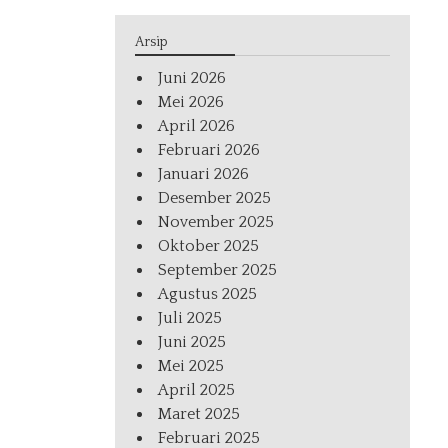
Arsip
Juni 2026
Mei 2026
April 2026
Februari 2026
Januari 2026
Desember 2025
November 2025
Oktober 2025
September 2025
Agustus 2025
Juli 2025
Juni 2025
Mei 2025
April 2025
Maret 2025
Februari 2025