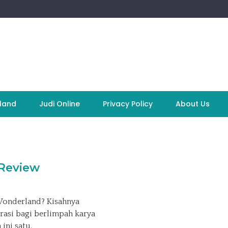
iland
Judi Online
Privacy Policy
About Us
 Review
 Wonderland? Kisahnya
rasi bagi berlimpah karya
ini satu.