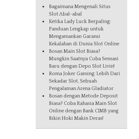
Bagaimana Mengenali Situs
Slot Abal-abal
Ketika Lady Luck Berpaling:
Panduan Lengkap untuk
Mengamankan Garansi
Kekalahan di Dunia Slot Online
Bosan Main Slot Biasa?
Mungkin Saatnya Coba Sensasi
Baru dengan Depo Slot Livin!
Roma Joker Gaming: Lebih Dari
Sekadar Slot, Sebuah
Pengalaman Arena Gladiator
Bosan dengan Metode Deposit
Biasa? Coba Rahasia Main Slot
Online dengan Bank CIMB yang
Bikin Hoki Makin Deras!