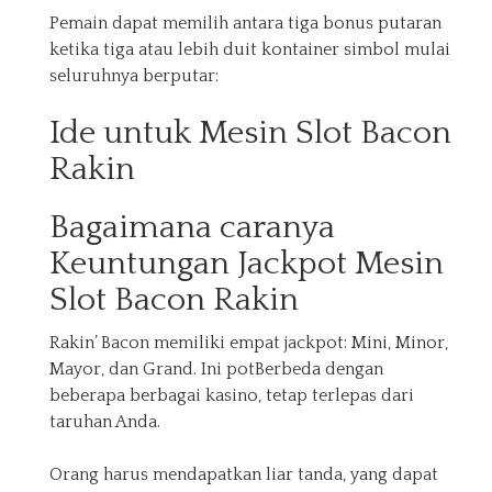
Pemain dapat memilih antara tiga bonus putaran
ketika tiga atau lebih duit kontainer simbol mulai
seluruhnya berputar:
Ide untuk Mesin Slot Bacon
Rakin
Bagaimana caranya
Keuntungan Jackpot Mesin
Slot Bacon Rakin
Rakin’ Bacon memiliki empat jackpot: Mini, Minor,
Mayor, dan Grand. Ini potBerbeda dengan
beberapa berbagai kasino, tetap terlepas dari
taruhan Anda.
Orang harus mendapatkan liar tanda, yang dapat