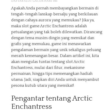
DAFTAR SLOT GACOR HARI INI
Apakah Anda pernah membayangkan bermain di
tengah-tengah lanskap bersalju yang berkilauan
dengan cahaya aurora yang memukau? Jika ya,
maka slot game Arctic Enchantress adalah
petualangan yang tak boleh dilewatkan. Dirancang
dengan tema musim dingin yang memikat dan
grafis yang memukau, game ini menawarkan
pengalaman bermain yang unik sekaligus peluang
meraih kemenangan besar. Dalam artikel ini, kita
akan mengulas tuntas tentang slot Arctic
Enchantress, mulai dari fitur, mekanisme
permainan, hingga tips memenangkan hadiah
utama. Jadi, siapkan diri Anda untuk menyambut
pesona kutub utara yang memikat!
Pengantar tentang Arctic
Enchantress