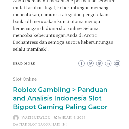
Anda memahami mekanisme permainan sebelum
mulai taruhan. Ingat, keberuntungan memang
menentukan, namun strategi dan pengelolaan
bankroll merupakan kunci utama menuju
kemenangan di dunia slot online. Selamat
mencoba keberuntungan Anda di Arctic
Enchantress dan semoga aurora keberuntungan
selalu memihak!…
READ MORE
Slot Online
Roblox Gambling > Panduan
and Analisis Indonesia Slot
Bigpot Gaming Paling Gacor
WALTER TAYLOR
JANUARI 4, 2024
DAFTAR SLOT GACOR HARI INI