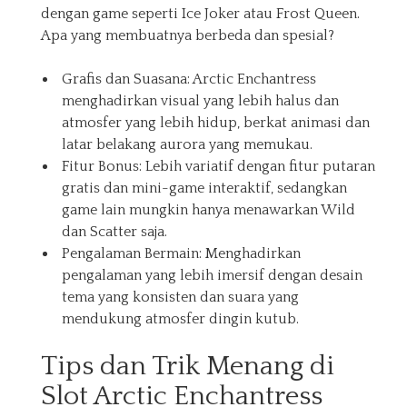
dengan game seperti Ice Joker atau Frost Queen.
Apa yang membuatnya berbeda dan spesial?
Grafis dan Suasana: Arctic Enchantress
menghadirkan visual yang lebih halus dan
atmosfer yang lebih hidup, berkat animasi dan
latar belakang aurora yang memukau.
Fitur Bonus: Lebih variatif dengan fitur putaran
gratis dan mini-game interaktif, sedangkan
game lain mungkin hanya menawarkan Wild
dan Scatter saja.
Pengalaman Bermain: Menghadirkan
pengalaman yang lebih imersif dengan desain
tema yang konsisten dan suara yang
mendukung atmosfer dingin kutub.
Tips dan Trik Menang di
Slot Arctic Enchantress