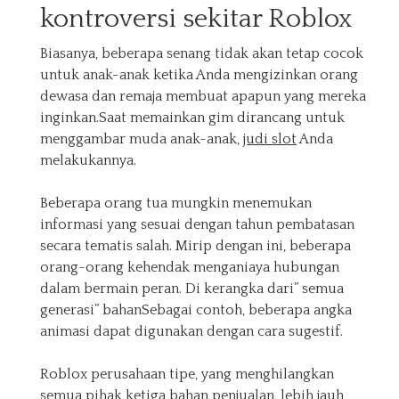
kontroversi sekitar Roblox
Biasanya, beberapa senang tidak akan tetap cocok
untuk anak-anak ketika Anda mengizinkan orang
dewasa dan remaja membuat apapun yang mereka
inginkan.Saat memainkan gim dirancang untuk
menggambar muda anak-anak,
⁠judi slot
Anda
melakukannya.
Beberapa orang tua mungkin menemukan
informasi yang sesuai dengan tahun pembatasan
secara tematis salah. Mirip dengan ini, beberapa
orang-orang kehendak menganiaya hubungan
dalam bermain peran. Di kerangka dari” semua
generasi” bahanSebagai contoh, beberapa angka
animasi dapat digunakan dengan cara sugestif.
Roblox perusahaan tipe, yang menghilangkan
semua pihak ketiga bahan penjualan, lebih jauh