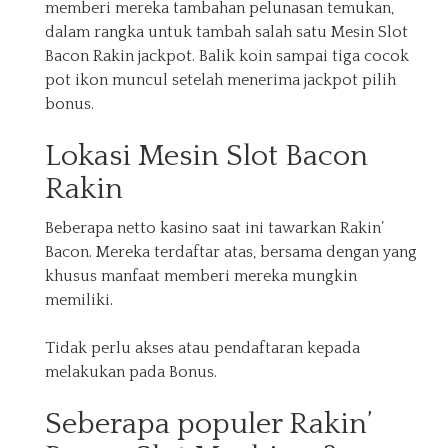
memberi mereka tambahan pelunasan temukan,
dalam rangka untuk tambah salah satu Mesin Slot
Bacon Rakin jackpot. Balik koin sampai tiga cocok
pot ikon muncul setelah menerima jackpot pilih
bonus.
Lokasi Mesin Slot Bacon
Rakin
Beberapa netto kasino saat ini tawarkan Rakin’
Bacon. Mereka terdaftar atas, bersama dengan yang
khusus manfaat memberi mereka mungkin
memiliki.
Tidak perlu akses atau pendaftaran kepada
melakukan pada Bonus.
Seberapa populer Rakin’