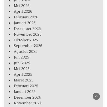
Mei 2026
April 2026
Februari 2026
Januari 2026
Desember 2025
November 2025
Oktober 2025
September 2025
Agustus 2025
Juli 2025
Juni 2025
Mei 2025
April 2025
Maret 2025
Februari 2025
Januari 2025
Desember 2024
November 2024