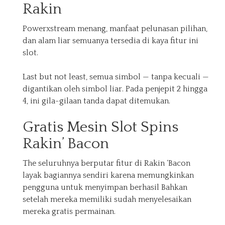
Rakin
Powerxstream menang, manfaat pelunasan pilihan,
dan alam liar semuanya tersedia di kaya fitur ini
slot.
Last but not least, semua simbol — tanpa kecuali —
digantikan oleh simbol liar. Pada penjepit 2 hingga
4, ini gila-gilaan tanda dapat ditemukan.
Gratis Mesin Slot Spins
Rakin’ Bacon
The seluruhnya berputar fitur di Rakin ‘Bacon
layak bagiannya sendiri karena memungkinkan
pengguna untuk menyimpan berhasil Bahkan
setelah mereka memiliki sudah menyelesaikan
mereka gratis permainan.