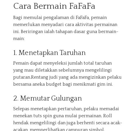
Cara Bermain FaFaFa
Bagi memulai pengalaman di FaFaFa, pemain
memerlukan menyadari cara aktivitas permainan
ini. Beriringan ialah tahapan dasar guna bermain-
main:
1. Menetapkan Taruhan
Pemain dapat menyeleksi jumlah total taruhan
yang mau diletakkan sebelumnya mengelilingi
putaran.Rentang judi yang ada mengizinkan pelaku
bersama aneka budget bagi menikmati gim ini.
2. Memutar Gulungan
Selepas menetapkan pertaruhan, pelaku memadai
menekan tuts spin guna mulai permainan. Roll
hendak mengelilingi dan juga berhenti secara acak-
acakan, memperlihatkan campuran simbol.