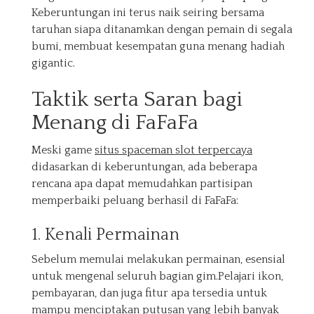
Keberuntungan ini terus naik seiring bersama
taruhan siapa ditanamkan dengan pemain di segala
bumi, membuat kesempatan guna menang hadiah
gigantic.
Taktik serta Saran bagi
Menang di FaFaFa
Meski game
situs spaceman slot terpercaya
didasarkan di keberuntungan, ada beberapa
rencana apa dapat memudahkan partisipan
memperbaiki peluang berhasil di FaFaFa:
1. Kenali Permainan
Sebelum memulai melakukan permainan, esensial
untuk mengenal seluruh bagian gim.Pelajari ikon,
pembayaran, dan juga fitur apa tersedia untuk
mampu menciptakan putusan yang lebih banyak