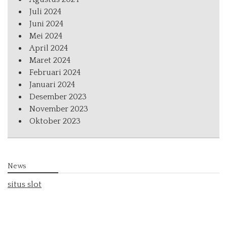
Juli 2024
Juni 2024
Mei 2024
April 2024
Maret 2024
Februari 2024
Januari 2024
Desember 2023
November 2023
Oktober 2023
News
situs slot