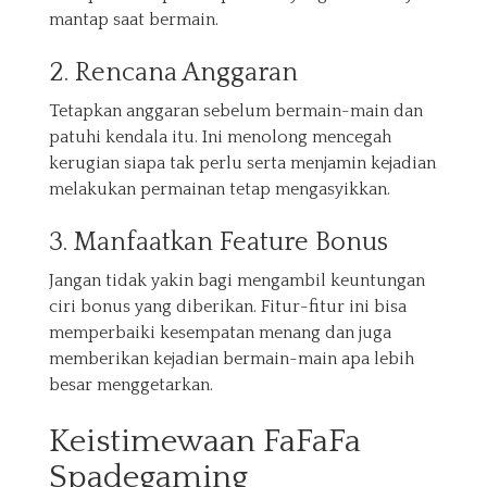
mantap saat bermain.
2. Rencana Anggaran
Tetapkan anggaran sebelum bermain-main dan
patuhi kendala itu. Ini menolong mencegah
kerugian siapa tak perlu serta menjamin kejadian
melakukan permainan tetap mengasyikkan.
3. Manfaatkan Feature Bonus
Jangan tidak yakin bagi mengambil keuntungan
ciri bonus yang diberikan. Fitur-fitur ini bisa
memperbaiki kesempatan menang dan juga
memberikan kejadian bermain-main apa lebih
besar menggetarkan.
Keistimewaan FaFaFa
Spadegaming