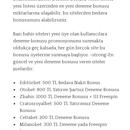
yeni listesi üzerinden en yeni deneme bonusu
miktarlarına ulaşabilir, bu sitelerden bedava
bonusunuzu alabilirsiniz.
Bazı bahis siteleri yeni üye olan kullanıcılara
deneme bonusu promosyonunu sunmakta
oldukça geç kalsada, her gün birçok site bu
bonusu üyelerine sunmaya başlıyor. <strong>En
güncel ve yeni deneme bonusu veren siteler
şunlardır;
Editörbet: 500 TL Bedava Nakit Bonus
Otobet: 800 TL Yatırım Şartsız Deneme Bonusu
Zbahis: 1000 TL Deneme Bonusu + 111 Freespin
Cratosroyalbet: 500 TL Yatırımsız Deneme
Bonusu
Celtabet: 200 TL Deneme Bonusu
Milanobet: 300 TL Deneme yada Freespin