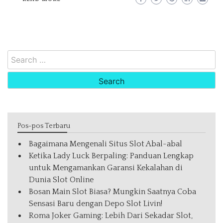
Search
for:
Pos-pos Terbaru
Bagaimana Mengenali Situs Slot Abal-abal
Ketika Lady Luck Berpaling: Panduan Lengkap
untuk Mengamankan Garansi Kekalahan di
Dunia Slot Online
Bosan Main Slot Biasa? Mungkin Saatnya Coba
Sensasi Baru dengan Depo Slot Livin!
Roma Joker Gaming: Lebih Dari Sekadar Slot,