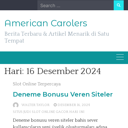
Skip
Search
to
for:
content
American Carolers
Berita Terbaru & Artikel Menarik di Satu
Tempat
Hari:
16 Desember 2024
Slot Online Terpercaya
Deneme Bonusu Veren Siteler
WALTER TAYLOR
DESEMBER 16, 2024
SITUS JUDI SLOT ONLINE GACOR HARI INI
Deneme bonusu veren siteler bahis sever
kullanıcıların yeni üyelik oluşturmaları adına