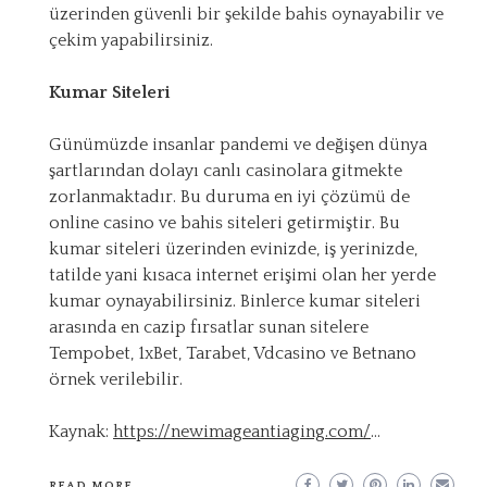
üzerinden güvenli bir şekilde bahis oynayabilir ve
çekim yapabilirsiniz.
Kumar Siteleri
Günümüzde insanlar pandemi ve değişen dünya
şartlarından dolayı canlı casinolara gitmekte
zorlanmaktadır. Bu duruma en iyi çözümü de
online casino ve bahis siteleri getirmiştir. Bu
kumar siteleri üzerinden evinizde, iş yerinizde,
tatilde yani kısaca internet erişimi olan her yerde
kumar oynayabilirsiniz. Binlerce kumar siteleri
arasında en cazip fırsatlar sunan sitelere
Tempobet, 1xBet, Tarabet, Vdcasino ve Betnano
örnek verilebilir.
Kaynak:
https://newimageantiaging.com/
…
READ MORE