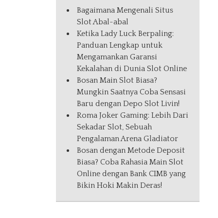
Bagaimana Mengenali Situs
Slot Abal-abal
Ketika Lady Luck Berpaling:
Panduan Lengkap untuk
Mengamankan Garansi
Kekalahan di Dunia Slot Online
Bosan Main Slot Biasa?
Mungkin Saatnya Coba Sensasi
Baru dengan Depo Slot Livin!
Roma Joker Gaming: Lebih Dari
Sekadar Slot, Sebuah
Pengalaman Arena Gladiator
Bosan dengan Metode Deposit
Biasa? Coba Rahasia Main Slot
Online dengan Bank CIMB yang
Bikin Hoki Makin Deras!