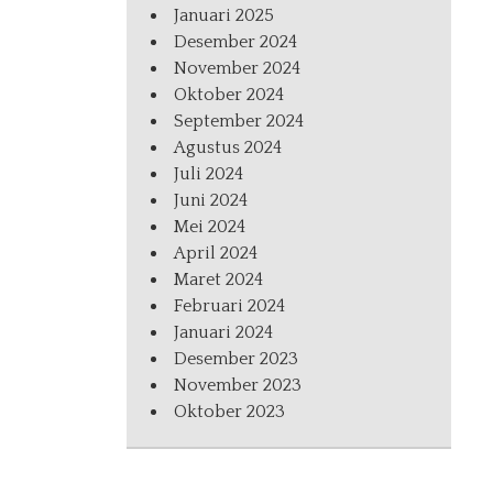
Januari 2025
Desember 2024
November 2024
Oktober 2024
September 2024
Agustus 2024
Juli 2024
Juni 2024
Mei 2024
April 2024
Maret 2024
Februari 2024
Januari 2024
Desember 2023
November 2023
Oktober 2023