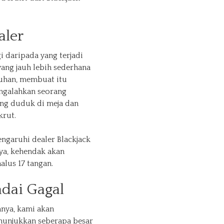
aler
i daripada yang terjadi
ang jauh lebih sederhana
uhan, membuat itu
ngalahkan seorang
ang duduk di meja dan
krut.
garuhi dealer Blackjack
ya, kehendak akan
alus 17 tangan.
dai Gagal
nya, kami akan
unjukkan seberapa besar