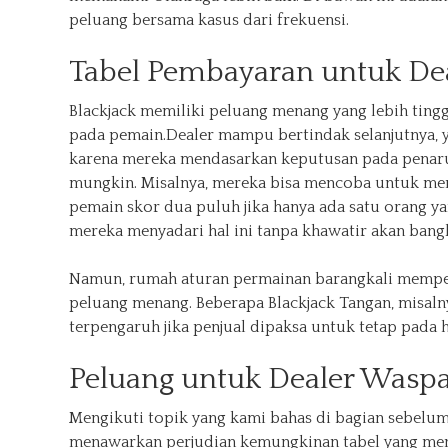
peluang bersama kasus dari frekuensi.
Tabel Pembayaran untuk De
Blackjack memiliki peluang menang yang lebih tingg
pada pemain.Dealer mampu bertindak selanjutnya, y
karena mereka mendasarkan keputusan pada penar
mungkin. Misalnya, mereka bisa mencoba untuk me
pemain skor dua puluh jika hanya ada satu orang y
mereka menyadari hal ini tanpa khawatir akan bang
Namun, rumah aturan permainan barangkali mempen
peluang menang. Beberapa Blackjack Tangan, misaln
terpengaruh jika penjual dipaksa untuk tetap pada h
Peluang untuk Dealer Waspa
Mengikuti topik yang kami bahas di bagian sebelum
menawarkan perjudian kemungkinan tabel yang men