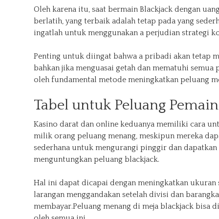
Oleh karena itu, saat bermain Blackjack dengan uan
berlatih, yang terbaik adalah tetap pada yang seder
ingatlah untuk menggunakan a perjudian strategi k
Penting untuk diingat bahwa a pribadi akan tetap 
bahkan jika menguasai getah dan mematuhi semua 
oleh fundamental metode meningkatkan peluang m
Tabel untuk Peluang Pemain
Kasino darat dan online keduanya memiliki cara u
milik orang peluang menang, meskipun mereka dap
sederhana untuk mengurangi pinggir dan dapatkan 
menguntungkan peluang blackjack.
Hal ini dapat dicapai dengan meningkatkan ukuran
larangan menggandakan setelah divisi dan barangk
membayar.Peluang menang di meja blackjack bisa di
oleh semua ini.