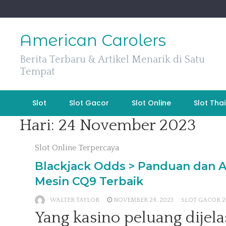
Skip
to
content
American Carolers
Berita Terbaru & Artikel Menarik di Satu
Tempat
Slot
Slot Gacor
Slot Online
Slot Tha
Hari:
24 November 2023
Slot Online Terpercaya
Blackjack Odds > Panduan dan An
Mesin CQ9 Terbaik
WALTER TAYLOR
NOVEMBER 24, 2023
SLOT GACOR 2
Yang kasino peluang dijela