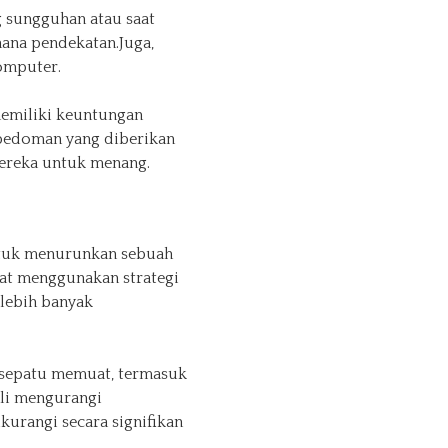
g sungguhan atau saat
hana pendekatan.Juga,
omputer.
memiliki keuntungan
pedoman yang diberikan
ereka untuk menang.
ntuk menurunkan sebuah
at menggunakan strategi
lebih banyak
 sepatu memuat, termasuk
ali mengurangi
kurangi secara signifikan