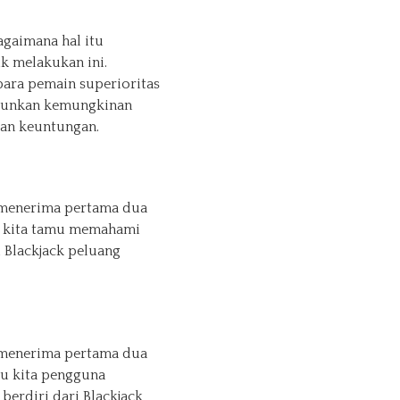
gaimana hal itu
 melakukan ini.
ara pemain superioritas
urunkan kemungkinan
kan keuntungan.
menerima pertama dua
g kita tamu memahami
i Blackjack peluang
menerima pertama dua
u kita pengguna
berdiri dari Blackjack