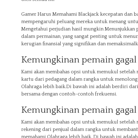
Gamer Harus Memahami Blackjack kecepatan dan ba
mempengaruhi peluang mereka untuk menang untuk
Mengetahui perjudian hasil mungkin Menunjukkan p
dalam permainan, yang sangat penting untuk men
kerugian finansial yang signifikan dan memaksimal
Kemungkinan pemain gagal
Kami akan membahas opsi untuk memukul setelah 
kartu dari pedagang dalam rangka untuk menolon
Olahraga lebih baik.Di bawah ini adalah berdiri dar
bersama dengan contoh-contoh frekuensi.
Kemungkinan pemain gagal
Kami akan membahas opsi untuk memukul setelah 
rekening dari penjual dalam rangka untuk membant
memahami Olahraga lebih baik. Di bawah ini adalah 