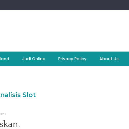
iland
Judi Online
Privacy Policy
About Us
alisis Slot
023
skan.