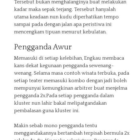
Tersebut bukan menghalanginya buat melakukan
kadar maka sepak terjang. Tersebut hanyalah
utama keadaan nun kudu diperhatikan tempo
sampai pada dengan jalan apa peristiwa ini
mencengkam tipuan menurut kebulatan.
Pengganda Awur
Memasuki di setiap kelebihan, Engkau membaca
kans dekat kegunaan pengganda sewenang-
wenang. Selama masa contoh wisata terbuka, pada
setiap teater memasuki kombo dengan jadi boleh
mempunyai kemungkinan arbitrer buat menjelma
pengganda 2x.Pada setiap pengganda dalam
kluster nun lahir bakal melipatgandakan
pembalasan guna kluster ini.
Makin sebab mono pengganda tentu
menggandakannya bertambah terpisah bermula 2x