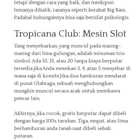
tetapi dengan cara yang baik, dan meskipun
temanya dibalik, rasanya seperti kerabat Big Bass.
Padahal hubungannya bisa saja bersifat psikologis.
Tropicana Club: Mesin Slot
Yang menyebarkan, yang muncul pada masing-
masing dari lima gulungan, adalah minuman trio
simbol. Ada 10, 15, atau 20 tanpa biaya berputar
tersedia jika Anda menekan 3, 4, atau 5 menyebar di
mana saja di komite.Jika dua hamburan mendarat
di pusat Olahraga, sebuah menghubungkan
mungkin muncul secara acak untuk membawa
pencar lain.
Akhirnya, jika cocok, gratis berputar dapat dibeli
dengan harga 100x taruhan. Tiga, empat, atau lima
berhamburan anda tanah saat dibeli sebab
putaran.