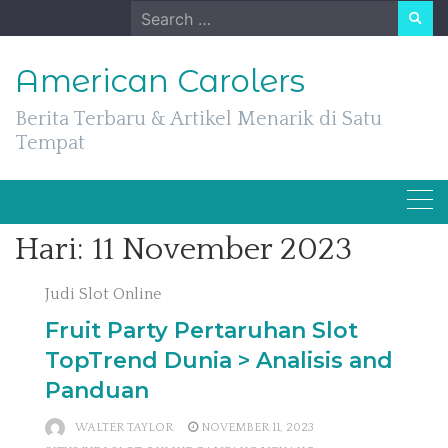
Skip
Search
to
for:
content
American Carolers
Berita Terbaru & Artikel Menarik di Satu
Tempat
Hari:
11 November 2023
Judi Slot Online
Fruit Party Pertaruhan Slot
TopTrend Dunia > Analisis and
Panduan
WALTER TAYLOR
NOVEMBER 11, 2023