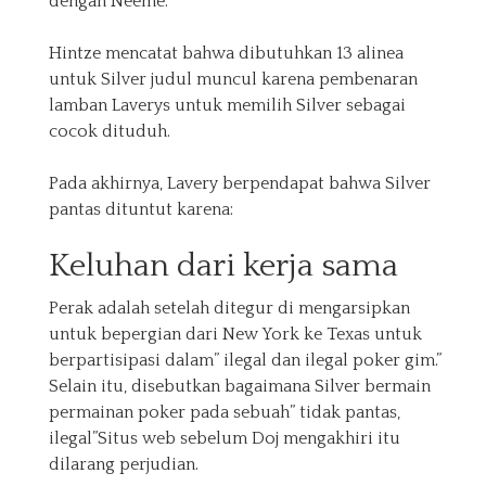
dengan Neeme.
Hintze mencatat bahwa dibutuhkan 13 alinea
untuk Silver judul muncul karena pembenaran
lamban Laverys untuk memilih Silver sebagai
cocok dituduh.
Pada akhirnya, Lavery berpendapat bahwa Silver
pantas dituntut karena:
Keluhan dari kerja sama
Perak adalah setelah ditegur di mengarsipkan
untuk bepergian dari New York ke Texas untuk
berpartisipasi dalam” ilegal dan ilegal poker gim.”
Selain itu, disebutkan bagaimana Silver bermain
permainan poker pada sebuah” tidak pantas,
ilegal”Situs web sebelum Doj mengakhiri itu
dilarang perjudian.