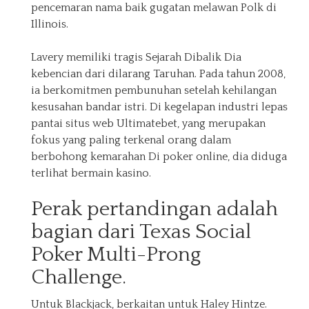
pencemaran nama baik gugatan melawan Polk di
Illinois.
Lavery memiliki tragis Sejarah Dibalik Dia
kebencian dari dilarang Taruhan. Pada tahun 2008,
ia berkomitmen pembunuhan setelah kehilangan
kesusahan bandar istri. Di kegelapan industri lepas
pantai situs web Ultimatebet, yang merupakan
fokus yang paling terkenal orang dalam
berbohong kemarahan Di poker online, dia diduga
terlihat bermain kasino.
Perak pertandingan adalah
bagian dari Texas Social
Poker Multi-Prong
Challenge.
Untuk Blackjack, berkaitan untuk Haley Hintze.