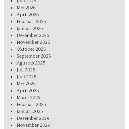
Juni 2026
Mei 2026
April 2026
Februari 2026
Januari 2026
Desember 2025
November 2025
Oktober 2025
September 2025
Agustus 2025
Juli 2025
Juni 2025
Mei 2025
April 2025
Maret 2025
Februari 2025
Januari 2025
Desember 2024
November 2024