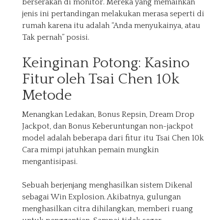
berserakan di monitor. Mereka yang memainkan
jenis ini pertandingan melakukan merasa seperti di
rumah karena itu adalah “Anda menyukainya, atau
Tak pernah” posisi.
Keinginan Potong: Kasino
Fitur oleh Tsai Chen 10k
Metode
Menangkan Ledakan, Bonus Repsin, Dream Drop
Jackpot, dan Bonus Keberuntungan non-jackpot
model adalah beberapa dari fitur itu Tsai Chen 10k
Cara mimpi jatuhkan pemain mungkin
mengantisipasi.
Sebuah berjenjang menghasilkan sistem Dikenal
sebagai Win Explosion. Akibatnya, gulungan
menghasilkan citra dihilangkan, memberi ruang