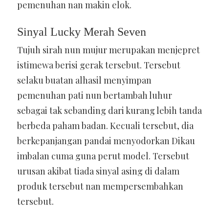
pemenuhan nan makin elok.
Sinyal Lucky Merah Seven
Tujuh sirah nun mujur merupakan menjepret
istimewa berisi gerak tersebut. Tersebut
selaku buatan alhasil menyimpan
pemenuhan pati nun bertambah luhur
sebagai tak sebanding dari kurang lebih tanda
berbeda paham badan. Kecuali tersebut, dia
berkepanjangan pandai menyodorkan Dikau
imbalan cuma guna perut model. Tersebut
urusan akibat tiada sinyal asing di dalam
produk tersebut nan mempersembahkan
tersebut.