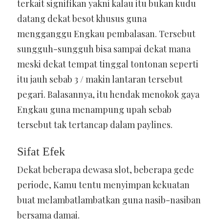
terkait signifikan yakni kalau itu bukan kudu
datang dekat besot khusus guna
mengganggu Engkau pembalasan. Tersebut
sungguh-sungguh bisa sampai dekat mana
meski dekat tempat tinggal tontonan seperti
itu jauh sebab 3 / makin lantaran tersebut
pegari. Balasannya, itu hendak menokok gaya
Engkau guna menampung upah sebab
tersebut tak tertancap dalam paylines.
Sifat Efek
Dekat beberapa dewasa slot, beberapa gede
periode, Kamu tentu menyimpan kekuatan
buat melambatlambatkan guna nasib-nasiban
bersama damai.