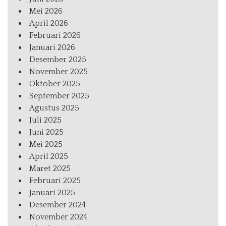
Mei 2026
April 2026
Februari 2026
Januari 2026
Desember 2025
November 2025
Oktober 2025
September 2025
Agustus 2025
Juli 2025
Juni 2025
Mei 2025
April 2025
Maret 2025
Februari 2025
Januari 2025
Desember 2024
November 2024