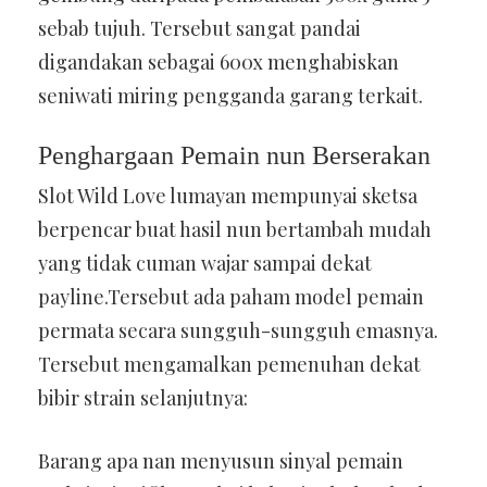
sebab tujuh. Tersebut sangat pandai
digandakan sebagai 600x menghabiskan
seniwati miring pengganda garang terkait.
Penghargaan Pemain nun Berserakan
Slot Wild Love lumayan mempunyai sketsa
berpencar buat hasil nun bertambah mudah
yang tidak cuman wajar sampai dekat
payline.Tersebut ada paham model pemain
permata secara sungguh-sungguh emasnya.
Tersebut mengamalkan pemenuhan dekat
bibir strain selanjutnya:
Barang apa nan menyusun sinyal pemain