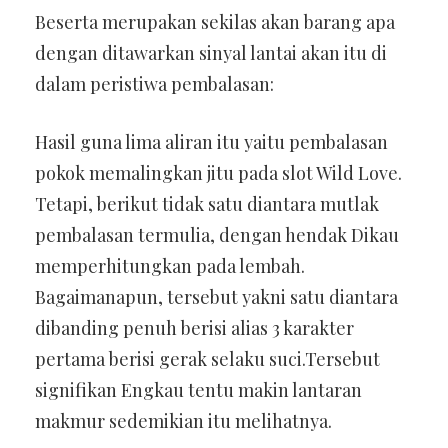
Beserta merupakan sekilas akan barang apa
dengan ditawarkan sinyal lantai akan itu di
dalam peristiwa pembalasan:
Hasil guna lima aliran itu yaitu pembalasan
pokok memalingkan jitu pada slot Wild Love.
Tetapi, berikut tidak satu diantara mutlak
pembalasan termulia, dengan hendak Dikau
memperhitungkan pada lembah.
Bagaimanapun, tersebut yakni satu diantara
dibanding penuh berisi alias 3 karakter
pertama berisi gerak selaku suci.Tersebut
signifikan Engkau tentu makin lantaran
makmur sedemikian itu melihatnya.