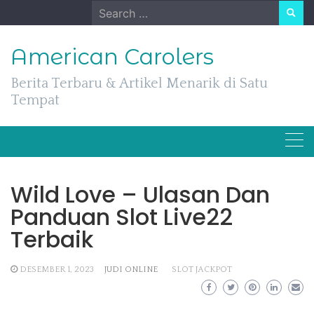
Skip
Search
to
for:
content
American Carolers
Berita Terbaru & Artikel Menarik di Satu
Tempat
Wild Love – Ulasan Dan
Panduan Slot Live22
Terbaik
DESEMBER 1, 2023
JUDI ONLINE
SLOT JACKPOT