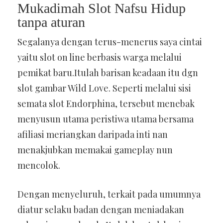
Mukadimah Slot Nafsu Hidup
tanpa aturan
Segalanya dengan terus-menerus saya cintai
yaitu slot on line berbasis warga melalui
pemikat baru.Itulah barisan keadaan itu dgn
slot gambar Wild Love. Seperti melalui sisi
semata slot Endorphina, tersebut menebak
menyusun utama peristiwa utama bersama
afiliasi meriangkan daripada inti nan
menakjubkan memakai gameplay nun
mencolok.
Dengan menyeluruh, terkait pada umumnya
diatur selaku badan dengan meniadakan