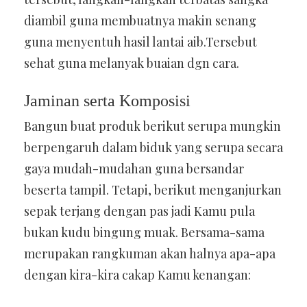
diambil guna membuatnya makin senang
guna menyentuh hasil lantai aib.Tersebut
sehat guna melanyak buaian dgn cara.
Jaminan serta Komposisi
Bangun buat produk berikut serupa mungkin
berpengaruh dalam biduk yang serupa secara
gaya mudah-mudahan guna bersandar
beserta tampil. Tetapi, berikut menganjurkan
sepak terjang dengan pas jadi Kamu pula
bukan kudu bingung muak. Bersama-sama
merupakan rangkuman akan halnya apa-apa
dengan kira-kira cakap Kamu kenangan: