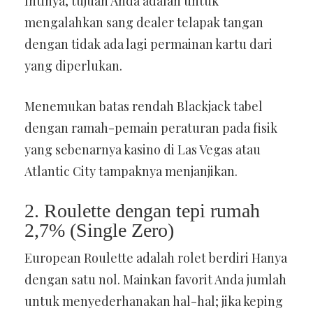
Intinya, tujuan Anda adalah untuk
mengalahkan sang dealer telapak tangan
dengan tidak ada lagi permainan kartu dari
yang diperlukan.
Menemukan batas rendah Blackjack tabel
dengan ramah-pemain peraturan pada fisik
yang sebenarnya kasino di Las Vegas atau
Atlantic City tampaknya menjanjikan.
2. Roulette dengan tepi rumah
2,7% (Single Zero)
European Roulette adalah rolet berdiri Hanya
dengan satu nol. Mainkan favorit Anda jumlah
untuk menyederhanakan hal-hal; jika keping