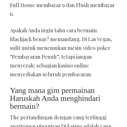
Full House membayar 9 dan Flush membayar
6.
Apakah Anda ingin tahu cara bermain
Blackjack benar? memandang. Di Las Vegas,
sulit untuk menemukan mesin video poker
“Pembayaran Penuh”, tetapi jangan
menyerah; sebagian kasino online
menyediakan seluruh pembayaran.
Yang mana gim permainan
Haruskah Anda menghindari
bermain?
The pertandingan dengan yang tertinggi
apartemen pinggiran Di kasino adalah yang