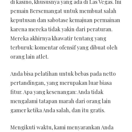
di kasino, khususnya yang ada di Las Vegas. Ini
pemain Bersemangat untuk membuat salah
keputusan dan sabotase kemajuan permainan
karena mereka tidak yakin dari peraturan.
Mereka akhirnya khawatir tentang yang
terburuk: komentar ofensif yang dibuat oleh
orang lain atlet.
Anda bisa pelatihan untuk bebas pada netto
pertandingan, yang merupakan luar biasa
fitur. Apa yang kesenangan: Anda tidak
mengalami tatapan marah dari orang lain
gamer ketika Anda salah, dan itu gratis.
Mengikuti waktu, kami menyarankan Anda