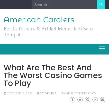
Skip
Search
to
for:
content
American Carolers
Berita Terbaru & Artikel Menarik di Satu
Tempat
What Are The Best And
The Worst Casino Games
To Play
OKTOBER 16, 2023
SLOT ONLINE
GAME SLOT TERPERCAYA