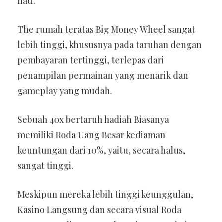
hati.
The rumah teratas Big Money Wheel sangat
lebih tinggi, khususnya pada taruhan dengan
pembayaran tertinggi, terlepas dari
penampilan permainan yang menarik dan
gameplay yang mudah.
Sebuah 40x bertaruh hadiah Biasanya
memiliki Roda Uang Besar kediaman
keuntungan dari 10%, yaitu, secara halus,
sangat tinggi.
Meskipun mereka lebih tinggi keunggulan,
Kasino Langsung dan secara visual Roda