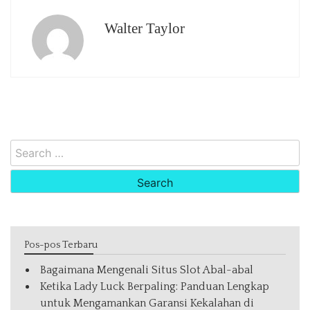
Walter Taylor
Search
for:
Pos-pos Terbaru
Bagaimana Mengenali Situs Slot Abal-abal
Ketika Lady Luck Berpaling: Panduan Lengkap
untuk Mengamankan Garansi Kekalahan di