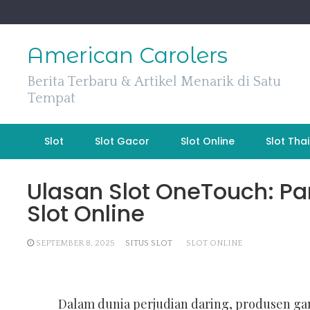
Skip
to
content
American Carolers
Berita Terbaru & Artikel Menarik di Satu
Tempat
Slot
Slot Gacor
Slot Online
Slot Tha
Ulasan Slot OneTouch: P
Slot Online
SEPTEMBER 8, 2025
SITUS SLOT
SLOT ONLINE
Dalam dunia perjudian daring, produsen g