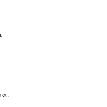
k
engan