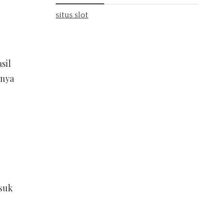
situs slot
sil
anya
suk