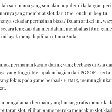
lah satu nama yang semakin populer di kalangan peci
enarnya yang membuat slot dari OneTouch ini begitu
hanya sekadar permainan biasa? Dalam artikel ini,
wa7
 secara lengkap dan mendalam, membahas fitur, game
ini layak menjadi pilihan utama Anda.
nak permainan kasino daring yang berbasis di Asia da
isnya yang tinggi. Merupakan bagian dari PG SOFT serta
yang fokus pada game berbasis HTML5, memungkinka
at.
an pengalaman bermain yang lancar, grafis menarik, d
 putaran slot. Pilihan game mereka mencakup slot klasi