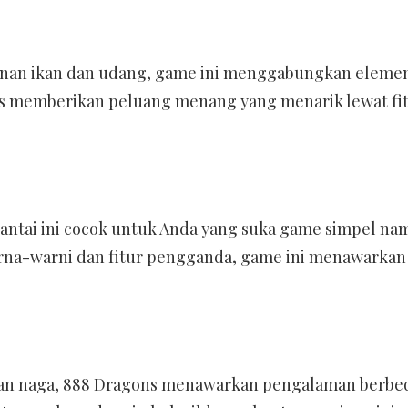
ainan ikan dan udang, game ini menggabungkan elemen
us memberikan peluang menang yang menarik lewat fi
antai ini cocok untuk Anda yang suka game simpel na
arna-warni dan fitur pengganda, game ini menawarkan
dan naga, 888 Dragons menawarkan pengalaman berbe