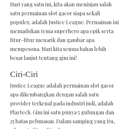
Hari yang satu ini, kita akan meninjau salah
satu permainan slot gacor siapa sekali
populer, adalah Justice League. Permainan ini
memadukan tema superhero apa epik serta
fitur-fitur menarik dan gambar apa
mempesona. Mari kita semua bahas lebih
besar lanjut tentang gim ini!
Ciri-Ciri
Justice League adalah permainan slot gacor
apa dikembangkan dengan salah satu
provider terkenal pada industri judi, adalah
Playtech. Gim ini satu punya 5 gulungan dan
25 batas pelunasan. Dalam samping yang itu,