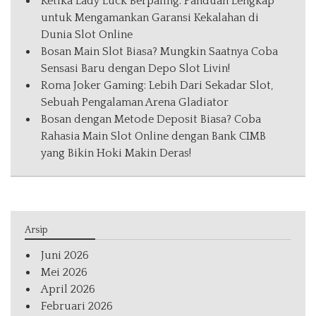
Ketika Lady Luck Berpaling: Panduan Lengkap
untuk Mengamankan Garansi Kekalahan di
Dunia Slot Online
Bosan Main Slot Biasa? Mungkin Saatnya Coba
Sensasi Baru dengan Depo Slot Livin!
Roma Joker Gaming: Lebih Dari Sekadar Slot,
Sebuah Pengalaman Arena Gladiator
Bosan dengan Metode Deposit Biasa? Coba
Rahasia Main Slot Online dengan Bank CIMB
yang Bikin Hoki Makin Deras!
Arsip
Juni 2026
Mei 2026
April 2026
Februari 2026