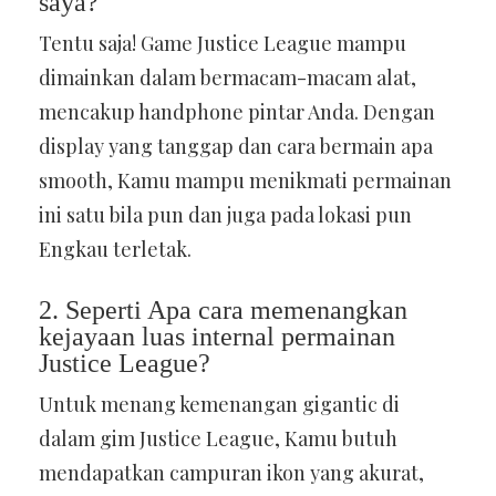
saya?
Tentu saja! Game Justice League mampu
dimainkan dalam bermacam-macam alat,
mencakup handphone pintar Anda. Dengan
display yang tanggap dan cara bermain apa
smooth, Kamu mampu menikmati permainan
ini satu bila pun dan juga pada lokasi pun
Engkau terletak.
2. Seperti Apa cara memenangkan
kejayaan luas internal permainan
Justice League?
Untuk menang kemenangan gigantic di
dalam gim Justice League, Kamu butuh
mendapatkan campuran ikon yang akurat,