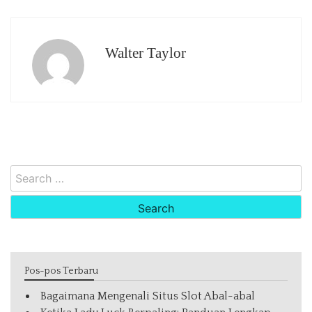
Walter Taylor
Search
for:
Pos-pos Terbaru
Bagaimana Mengenali Situs Slot Abal-abal