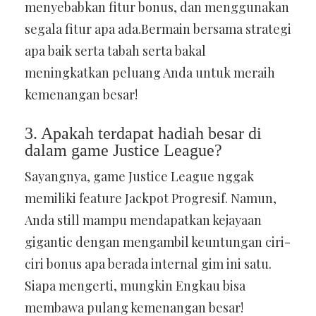
menyebabkan fitur bonus, dan menggunakan
segala fitur apa ada.Bermain bersama strategi
apa baik serta tabah serta bakal
meningkatkan peluang Anda untuk meraih
kemenangan besar!
3. Apakah terdapat hadiah besar di
dalam game Justice League?
Sayangnya, game Justice League nggak
memiliki feature Jackpot Progresif. Namun,
Anda still mampu mendapatkan kejayaan
gigantic dengan mengambil keuntungan ciri-
ciri bonus apa berada internal gim ini satu.
Siapa mengerti, mungkin Engkau bisa
membawa pulang kemenangan besar!