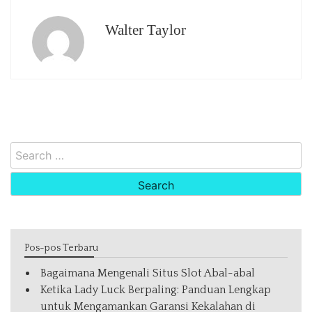
Walter Taylor
Search
for:
Pos-pos Terbaru
Bagaimana Mengenali Situs Slot Abal-abal
Ketika Lady Luck Berpaling: Panduan Lengkap
untuk Mengamankan Garansi Kekalahan di