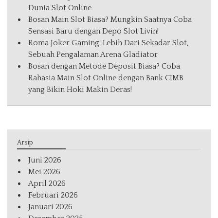
Dunia Slot Online
Bosan Main Slot Biasa? Mungkin Saatnya Coba
Sensasi Baru dengan Depo Slot Livin!
Roma Joker Gaming: Lebih Dari Sekadar Slot,
Sebuah Pengalaman Arena Gladiator
Bosan dengan Metode Deposit Biasa? Coba
Rahasia Main Slot Online dengan Bank CIMB
yang Bikin Hoki Makin Deras!
Arsip
Juni 2026
Mei 2026
April 2026
Februari 2026
Januari 2026