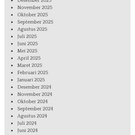
Desember 2025
November 2025
Oktober 2025
September 2025
Agustus 2025
Juli 2025
Juni 2025
Mei 2025
April 2025
Maret 2025
Februari 2025
Januari 2025
Desember 2024
November 2024
Oktober 2024
September 2024
Agustus 2024
Juli 2024
Juni 2024