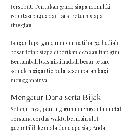
tersebut. Tentukan game siapa memiliki
reputasi bagus dan taraf return siapa
tinggian.
Jangan lupa guna mencermati harga hadiah
besar tetap siapa diberikan dengan tiap gim.
Bertambah luas nilai hadiah besar tetap,
semakin gigantic pula kesempatan bagi
menggapainya.
Mengatur Dana serta Bijak
Selanjutnya, penting guna mengelola modal
bersama cerdas waktu bermain slot
gacor.Pilih kendala dana apa siap Anda