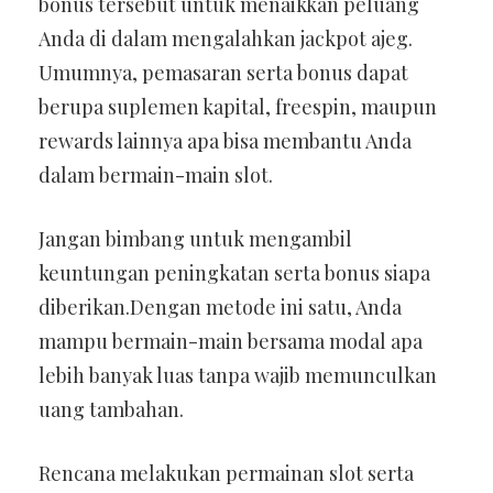
bonus tersebut untuk menaikkan peluang
Anda di dalam mengalahkan jackpot ajeg.
Umumnya, pemasaran serta bonus dapat
berupa suplemen kapital, freespin, maupun
rewards lainnya apa bisa membantu Anda
dalam bermain-main slot.
Jangan bimbang untuk mengambil
keuntungan peningkatan serta bonus siapa
diberikan.Dengan metode ini satu, Anda
mampu bermain-main bersama modal apa
lebih banyak luas tanpa wajib memunculkan
uang tambahan.
Rencana melakukan permainan slot serta