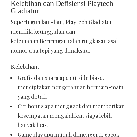
Kelebihan dan Defisiensi Playtech
Gladiator
Seperti gim lain-lain, Playtech Gladiator
memiliki keunggulan dan
kelemahan.Beriringan ialah ringkasan asal
nomor dua tepi yang dimaksud:
Kelebihan:
Grafis dan suara apa outside biasa,
menciptakan pengetahuan bermain-main
yang detail.
Ciri bonus apa menggaet dan memberikan
kesempatan mengalahkan siapa lebih
banyak luas.
Gameplay apa mudah dimengerti, cocok