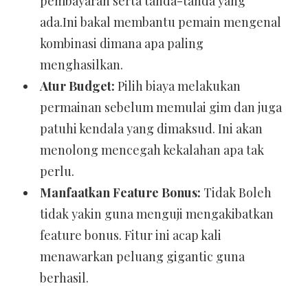
pembayaran serta tanda-tanda yang
ada.Ini bakal membantu pemain mengenal
kombinasi dimana apa paling
menghasilkan.
Atur Budget:
Pilih biaya melakukan
permainan sebelum memulai gim dan juga
patuhi kendala yang dimaksud. Ini akan
menolong mencegah kekalahan apa tak
perlu.
Manfaatkan Feature Bonus:
Tidak Boleh
tidak yakin guna menguji mengakibatkan
feature bonus. Fitur ini acap kali
menawarkan peluang gigantic guna
berhasil.