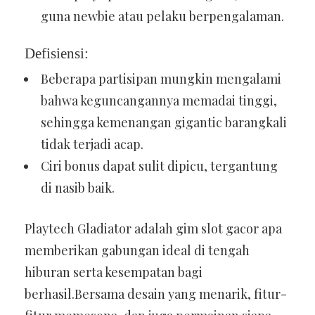
guna newbie atau pelaku berpengalaman.
Defisiensi:
Beberapa partisipan mungkin mengalami
bahwa keguncangannya memadai tinggi,
sehingga kemenangan gigantic barangkali
tidak terjadi acap.
Ciri bonus dapat sulit dipicu, tergantung
di nasib baik.
Playtech Gladiator adalah gim slot gacor apa
memberikan gabungan ideal di tengah
hiburan serta kesempatan bagi
berhasil.Bersama desain yang menarik, fitur-