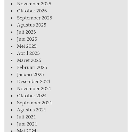
November 2025
Oktober 2025
September 2025
Agustus 2025
Juli 2025
Juni 2025
Mei 2025
April 2025
Maret 2025
Februari 2025
Januari 2025
Desember 2024
November 2024
Oktober 2024
September 2024
Agustus 2024
Juli 2024
Juni 2024
Mei 2024