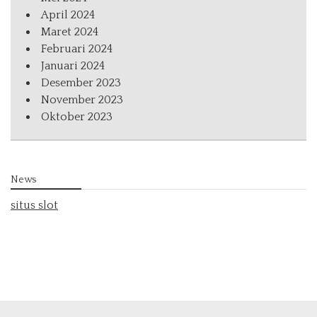
April 2024
Maret 2024
Februari 2024
Januari 2024
Desember 2023
November 2023
Oktober 2023
News
situs slot