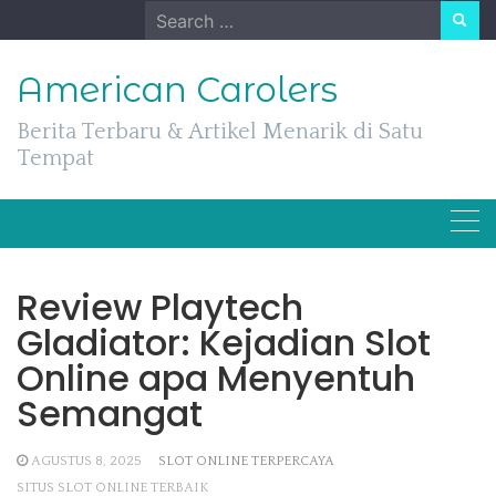
Skip
Search
to
for:
content
American Carolers
Berita Terbaru & Artikel Menarik di Satu
Tempat
Review Playtech
Gladiator: Kejadian Slot
Online apa Menyentuh
Semangat
AGUSTUS 8, 2025
SLOT ONLINE TERPERCAYA
SITUS SLOT ONLINE TERBAIK