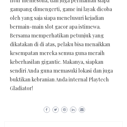
fitur memesona, dan juga permainan siapa
gampang dimengerti, game ini layak dicoba
oleh yang saja siapa menelusuri kejadian
bermain-main slot gacor apa istimewa.
Bersama memperhatikan petunjuk yang
dikatakan di di atas, pelaku bisa menaikkan
kesempatan mereka semua guna meraih
keberhasilan gigantic. Makanya, siapkan
sendiri Anda guna memasuki lokasi dan juga
buktikan kebranian Anda internal Playtech
Gladiator!