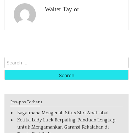
Walter Taylor
Search
for:
Pos-pos Terbaru
Bagaimana Mengenali Situs Slot Abal-abal
Ketika Lady Luck Berpaling: Panduan Lengkap
untuk Mengamankan Garansi Kekalahan di