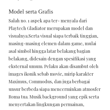
Model serta Grafis
Salah no. 1 aspek apa ter- menyala dari
Playtech Gladiator merupakan model dan
visualnya.Serta visual siapa terbaik tinggian,
masing-masing elemen dalam game, mulai
asal simbol hingga latar belakang bagian
belakang, didesain dengan spesifikasi yang
eksternal umum. Pelaku akan disambut oleh
images ikonik sebab movie, mirip karakter
Maximus, Commodus, dan juga berbagai
unsur berbeda siapa mencerminkan atmosfer
Roma tua. Musik background yang epik serta
menyertakan lingkungan permainan,