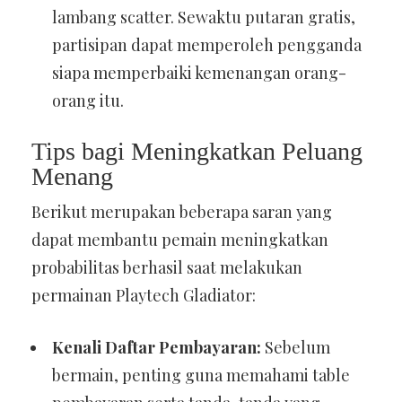
lambang scatter. Sewaktu putaran gratis,
partisipan dapat memperoleh pengganda
siapa memperbaiki kemenangan orang-
orang itu.
Tips bagi Meningkatkan Peluang
Menang
Berikut merupakan beberapa saran yang
dapat membantu pemain meningkatkan
probabilitas berhasil saat melakukan
permainan Playtech Gladiator:
Kenali Daftar Pembayaran:
Sebelum
bermain, penting guna memahami table