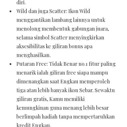
diri.
Wild dan juga Scatter: Ikon Wild
menggantikan lambang lainnya untuk
menolong membentuk gabungan juara,
selama simbol Scatter menyingkirkan
aksesibilitas ke giliran bonus apa
menghasilkan.
Putaran Free: Tidak Benar no.1 fitur paling
menarik ialah giliran free siapa mampu
dimenangkan saat Engkau memperoleh
tiga atau lebih banyak ikon Sebar. Sewaktu
giliran gratis, Kamu memiliki
kemungkinan guna menang lebih besar
berlimpah hadiah tanpa mempertaruhkan
kredit Engkau.