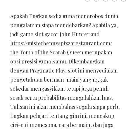
Apakah Engkau sedia guna menerobos dunia
pengalaman siapa mendebarkan? Apabila ya,
jadi game slot gacor John Hunter and
https://misterbennyspizzarestaurant.com/
the Tomb of the Scarab Queen merupakan
opsi presisi guna Kamu. Dikembangkan
dengan Pragmatic Play, slot ini menyediakan
pengetahuan bermain-main yang nggak
sekedar mengasyikkan tetapi juga penuh
sesak serta probabilitas mengalahkan luas.
Tulisan ini akan membahas segala siapa perlu
Engkau pelajari tentang gim ini, mencakup
ciri-ciri memesona, cara bermain, dan juga