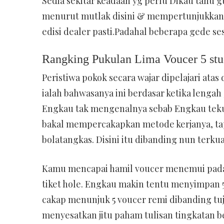
Sedia sekitar keadaan yg perlu Dikau tahu
menurut mutlak disini & mempertunjukkan 
edisi dealer pasti.Padahal beberapa gede sesu
Rangking Pukulan Lima Voucer 5 stu
Peristiwa pokok secara wajar dipelajari ata
ialah bahwasanya ini berdasar ketika lengah 5
Engkau tak mengenalnya sebab Engkau teku
bakal mempercakapkan metode kerjanya, tap
bolatangkas. Disini itu dibanding nun terku
Kamu mencapai hamil voucer menemui pada k
tiket hole. Engkau makin tentu menyimpan 5 
cakap menunjuk 5 voucer remi dibanding t
menyesatkan jitu paham tulisan tingkatan b