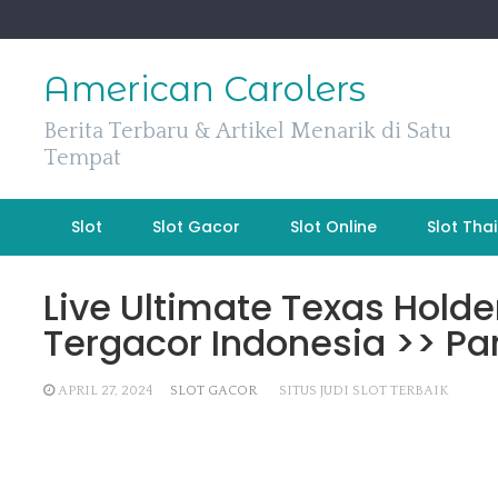
Skip
to
content
American Carolers
Berita Terbaru & Artikel Menarik di Satu
Tempat
Slot
Slot Gacor
Slot Online
Slot Tha
Live Ultimate Texas Holde
Tergacor Indonesia >> P
APRIL 27, 2024
SLOT GACOR
SITUS JUDI SLOT TERBAIK