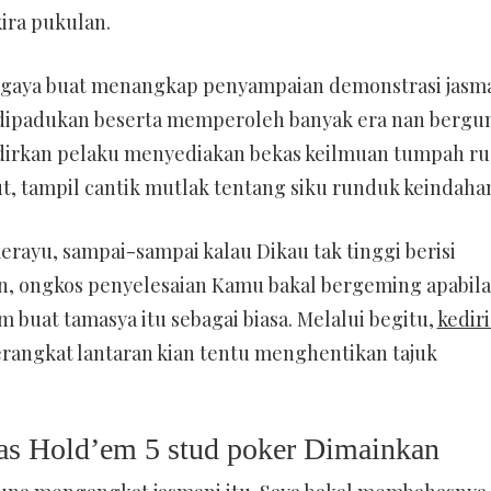
ira pukulan.
gaya buat menangkap penyampaian demonstrasi jasm
t dipadukan beserta memperoleh banyak era nan bergu
rkan pelaku menyediakan bekas keilmuan tumpah ru
t, tampil cantik mutlak tentang siku runduk keindaha
erayu, sampai-sampai kalau Dikau tak tinggi berisi
 ongkos penyelesaian Kamu bakal bergeming apabila
 buat tamasya itu sebagai biasa. Melalui begitu,
kediri
ngkat lantaran kian tentu menghentikan tajuk
s Hold’em 5 stud poker Dimainkan