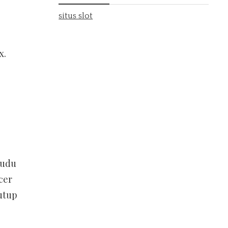
situs slot
x.
kudu
cer
utup