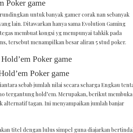
em Poker game
erundingkan untuk banyak gamer corak nan sebanyak
 yang lain. Ditawarkan hanya sama Evolution Gaming
g tegas membuat kongsi yg mempunyai tahkik pada
ns, tersebut menampilkan besar aliran 5 stud poker.
s Hold’em Poker game
 Hold’em Poker game
iantara sebab jumlah nilai secara seharga Engkau tent
o tergantung hold’em. Merupakan, berikut membuka
 alternatif tagan. Ini menyampaikan jumlah banjar
kan titel dengan lulus simpel guna diajarkan bertinda