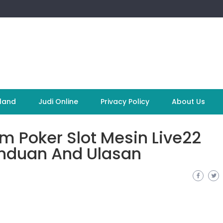
iland
Judi Online
Privacy Policy
About Us
m Poker Slot Mesin Live22
anduan And Ulasan