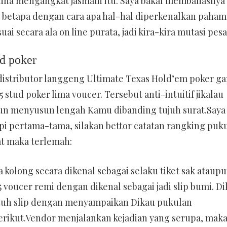
 guna mengangkat jasmani itu. Saya bakal membahasnya
betapa dengan cara apa hal-hal diperkenalkan paham
ai secara ala on line purata, jadi kira-kira mutasi pesa
d poker
s distributor langgeng Ultimate Texas Hold’em poker g
 stud poker lima voucer. Tersebut anti-intuitif jikalau
n menyusun lengah Kamu dibanding tujuh surat.Saya
i pertama-tama, silakan bettor catatan rangking puk
at maka terlemah:
olong secara dikenal sebagai selaku tiket sak ataup
voucer remi dengan dikenal sebagai jadi slip bumi. D
ujuh slip dengan menyampaikan Dikau pukulan
erikut.Vendor menjalankan kejadian yang serupa, mak