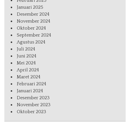
Februari 2025
Januari 2025
Desember 2024
November 2024
Oktober 2024
September 2024
Agustus 2024
Juli 2024
Juni 2024
Mei 2024
April 2024
Maret 2024
Februari 2024
Januari 2024
Desember 2023
November 2023
Oktober 2023