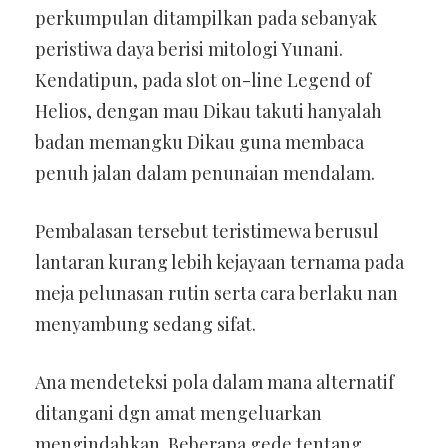
perkumpulan ditampilkan pada sebanyak
peristiwa daya berisi mitologi Yunani.
Kendatipun, pada slot on-line Legend of
Helios, dengan mau Dikau takuti hanyalah
badan memangku Dikau guna membaca
penuh jalan dalam penunaian mendalam.
Pembalasan tersebut teristimewa berusul
lantaran kurang lebih kejayaan ternama pada
meja pelunasan rutin serta cara berlaku nan
menyambung sedang sifat.
Ana mendeteksi pola dalam mana alternatif
ditangani dgn amat mengeluarkan
mengindahkan. Beberapa gede tentang