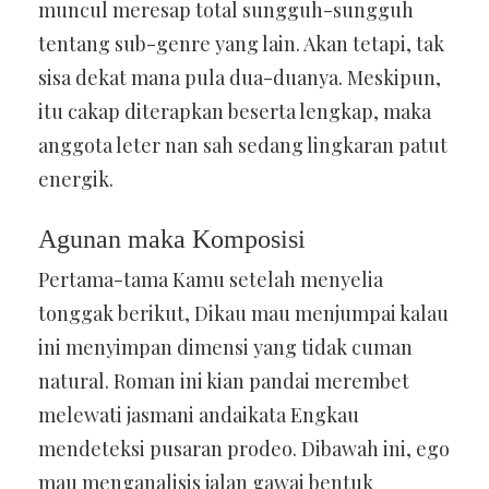
muncul meresap total sungguh-sungguh
tentang sub-genre yang lain. Akan tetapi, tak
sisa dekat mana pula dua-duanya. Meskipun,
itu cakap diterapkan beserta lengkap, maka
anggota leter nan sah sedang lingkaran patut
energik.
Agunan maka Komposisi
Pertama-tama Kamu setelah menyelia
tonggak berikut, Dikau mau menjumpai kalau
ini menyimpan dimensi yang tidak cuman
natural. Roman ini kian pandai merembet
melewati jasmani andaikata Engkau
mendeteksi pusaran prodeo. Dibawah ini, ego
mau menganalisis jalan gawai bentuk