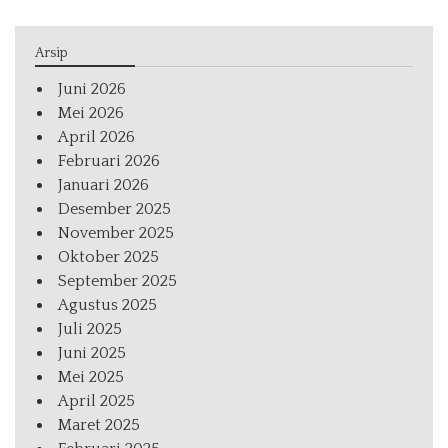
Arsip
Juni 2026
Mei 2026
April 2026
Februari 2026
Januari 2026
Desember 2025
November 2025
Oktober 2025
September 2025
Agustus 2025
Juli 2025
Juni 2025
Mei 2025
April 2025
Maret 2025