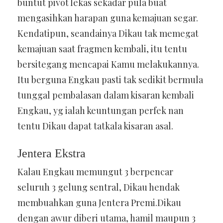
buntut pivot lekas sekadar pula buat
mengasihkan harapan guna kemajuan segar.
Kendatipun, seandainya Dikau tak memegat
kemajuan saat fragmen kembali, itu tentu
bersitegang mencapai Kamu melakukannya.
Itu berguna Engkau pasti tak sedikit bermula
tunggal pembalasan dalam kisaran kembali
Engkau, yg ialah keuntungan perfek nan
tentu Dikau dapat tatkala kisaran asal.
Jentera Ekstra
Kalau Engkau memungut 3 berpencar
seluruh 3 gelung sentral, Dikau hendak
membuahkan guna Jentera Premi.Dikau
dengan awur diberi utama, hamil maupun 3