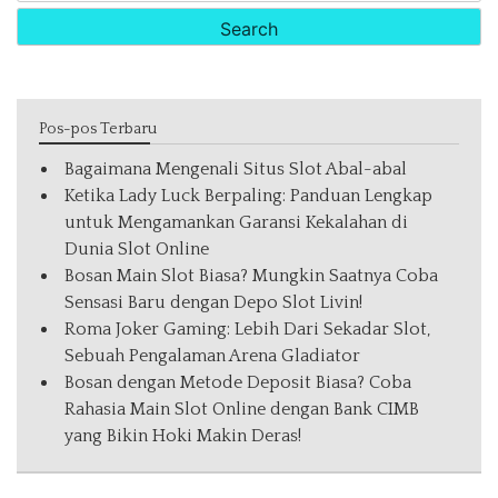
Pos-pos Terbaru
Bagaimana Mengenali Situs Slot Abal-abal
Ketika Lady Luck Berpaling: Panduan Lengkap
untuk Mengamankan Garansi Kekalahan di
Dunia Slot Online
Bosan Main Slot Biasa? Mungkin Saatnya Coba
Sensasi Baru dengan Depo Slot Livin!
Roma Joker Gaming: Lebih Dari Sekadar Slot,
Sebuah Pengalaman Arena Gladiator
Bosan dengan Metode Deposit Biasa? Coba
Rahasia Main Slot Online dengan Bank CIMB
yang Bikin Hoki Makin Deras!