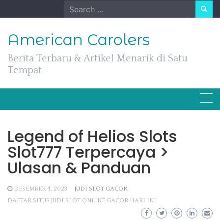
Skip
Search
to
for:
content
American Carolers
Berita Terbaru & Artikel Menarik di Satu
Tempat
Legend of Helios Slots
Slot777 Terpercaya >
Ulasan & Panduan
DESEMBER 4, 2023
JUDI SLOT GACOR
DAFTAR SITUS JUDI SLOT ONLINE GACOR HARI INI