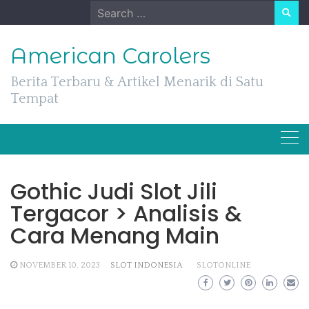
Skip
Search
to
for:
content
American Carolers
Berita Terbaru & Artikel Menarik di Satu
Tempat
Gothic Judi Slot Jili
Tergacor > Analisis &
Cara Menang Main
NOVEMBER 10, 2023
SLOT INDONESIA
SLOTONLINE