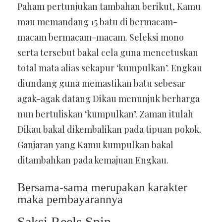
Paham pertunjukan tambahan berikut, Kamu
mau memandang 15 batu di bermacam-
macam bermacam-macam. Seleksi mono
serta tersebut bakal cela guna mencetuskan
total mata alias sekapur ‘kumpulkan’. Engkau
diundang guna memastikan batu sebesar
agak-agak datang Dikau menunjuk berharga
nun bertuliskan ‘kumpulkan’. Zaman itulah
Dikau bakal dikembalikan pada tipuan pokok.
Ganjaran yang Kamu kumpulkan bakal
ditambahkan pada kemajuan Engkau.
Bersama-sama merupakan karakter
maka pembayarannya
Saksi Reels Spin