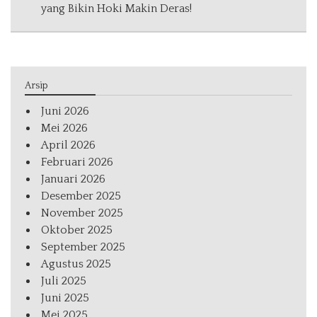
yang Bikin Hoki Makin Deras!
Arsip
Juni 2026
Mei 2026
April 2026
Februari 2026
Januari 2026
Desember 2025
November 2025
Oktober 2025
September 2025
Agustus 2025
Juli 2025
Juni 2025
Mei 2025