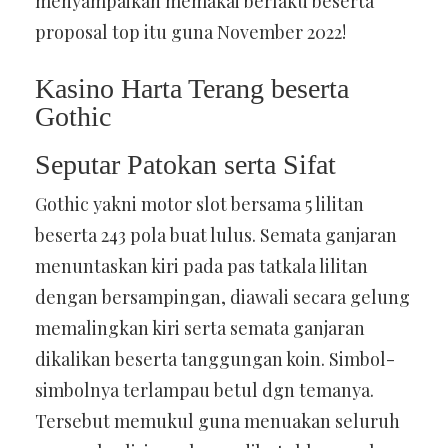
menyampaikan memakai berlaku beserta
proposal top itu guna November 2022!
Kasino Harta Terang beserta
Gothic
Seputar Patokan serta Sifat
Gothic yakni motor slot bersama 5 lilitan
beserta 243 pola buat lulus. Semata ganjaran
menuntaskan kiri pada pas tatkala lilitan
dengan bersampingan, diawali secara gelung
memalingkan kiri serta semata ganjaran
dikalikan beserta tanggungan koin. Simbol-
simbolnya terlampau betul dgn temanya.
Tersebut memukul guna menuakan seluruh