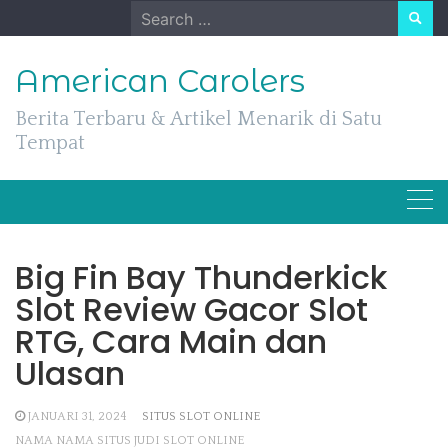
Skip
Search
to
for:
content
American Carolers
Berita Terbaru & Artikel Menarik di Satu
Tempat
Big Fin Bay Thunderkick
Slot Review Gacor Slot
RTG, Cara Main dan
Ulasan
JANUARI 31, 2024
SITUS SLOT ONLINE
NAMA NAMA SITUS JUDI SLOT ONLINE