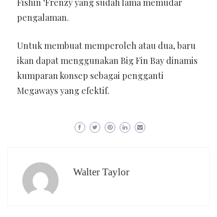
Fishin ‘Frenzy yang sudah lama memudar
pengalaman.
Untuk membuat memperoleh atau dua, baru
ikan dapat menggunakan Big Fin Bay dinamis
kumparan konsep sebagai pengganti
Megaways yang efektif.
Walter Taylor