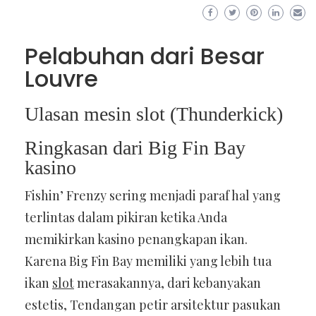
Pelabuhan dari Besar
Louvre
Ulasan mesin slot (Thunderkick)
Ringkasan dari Big Fin Bay
kasino
Fishin’ Frenzy sering menjadi paraf hal yang
terlintas dalam pikiran ketika Anda
memikirkan kasino penangkapan ikan.
Karena Big Fin Bay memiliki yang lebih tua
ikan
slot
merasakannya, dari kebanyakan
estetis, Tendangan petir arsitektur pasukan