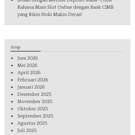
Rahasia Main Slot Online dengan Bank CIMB
yang Bikin Hoki Makin Deras!
Arsip
Juni 2026
Mei 2026
April 2026
Februari 2026
Januari 2026
Desember 2025
November 2025
Oktober 2025
September 2025
Agustus 2025
Juli 2025