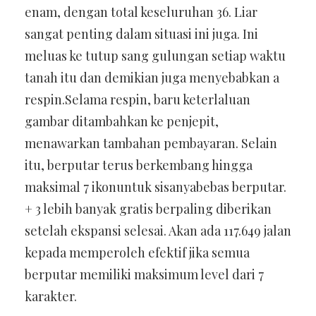
enam, dengan total keseluruhan 36. Liar
sangat penting dalam situasi ini juga. Ini
meluas ke tutup sang gulungan setiap waktu
tanah itu dan demikian juga menyebabkan a
respin.Selama respin, baru keterlaluan
gambar ditambahkan ke penjepit,
menawarkan tambahan pembayaran. Selain
itu, berputar terus berkembang hingga
maksimal 7 ikonuntuk sisanyabebas berputar.
+ 3 lebih banyak gratis berpaling diberikan
setelah ekspansi selesai. Akan ada 117.649 jalan
kepada memperoleh efektif jika semua
berputar memiliki maksimum level dari 7
karakter.