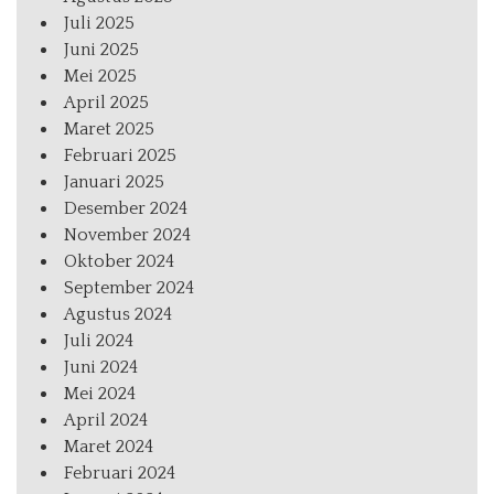
Juli 2025
Juni 2025
Mei 2025
April 2025
Maret 2025
Februari 2025
Januari 2025
Desember 2024
November 2024
Oktober 2024
September 2024
Agustus 2024
Juli 2024
Juni 2024
Mei 2024
April 2024
Maret 2024
Februari 2024