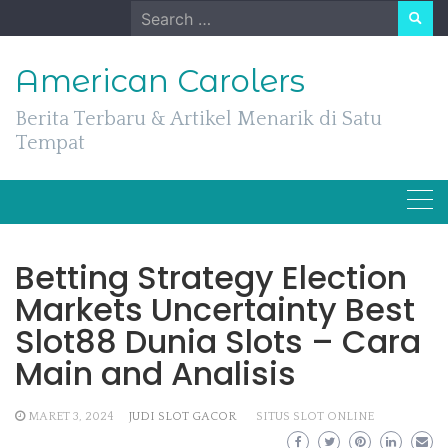
Skip
Search
to
for:
content
American Carolers
Berita Terbaru & Artikel Menarik di Satu
Tempat
Betting Strategy Election
Markets Uncertainty Best
Slot88 Dunia Slots – Cara
Main and Analisis
MARET 3, 2024
JUDI SLOT GACOR
SITUS SLOT ONLINE