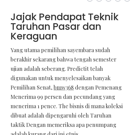
Jajak Pendapat Teknik
Taruhan Pasar dan
Keraguan
Yang utama pemilihan sayembara sudah
berakhir sekarang bahwa tengah semester
ujian adalah seberang. Predictit telah
digunakan untuk menyelesaikan banyak
Pemilihan Senat,
bmw368
dengan Pemenang
Menerima 99 persen dan pecundang yang
menerima 1 pence. The bisnis di mana koleksi
dibuat adalah dipengaruhi oleh Taruhan
taktik Dengan memeriksa apa penumpang
adalah kurang dari ini etnis.