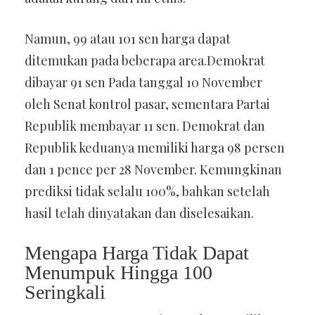
Namun, 99 atau 101 sen harga dapat
ditemukan pada beberapa area.Demokrat
dibayar 91 sen Pada tanggal 10 November
oleh Senat kontrol pasar, sementara Partai
Republik membayar 11 sen. Demokrat dan
Republik keduanya memiliki harga 98 persen
dan 1 pence per 28 November. Kemungkinan
prediksi tidak selalu 100%, bahkan setelah
hasil telah dinyatakan dan diselesaikan.
Mengapa Harga Tidak Dapat
Menumpuk Hingga 100
Seringkali