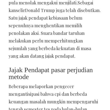
pula menolak mengakui menjilati.Sebagai
kanselirDonald Trump juga telah disebutkan.
Satu jajak pendapat kebiasaan belum
sepenuhnya menghentikan memilih
penolakan aksi. Suara bandar taruhan
melakukan perlu memperhitungkan
sejumlah yang berbeda kekuatan di masa
yang akan datang jajak pendapat.
Jajak Pendapat pasar perjudian
metode
Beberapa melaporkan pengecer
mengantisipasi bahwa cpi dan berbeda
keuangan masalah mungkin mempengaruhi
tengah semester tes pada bulan-bulan