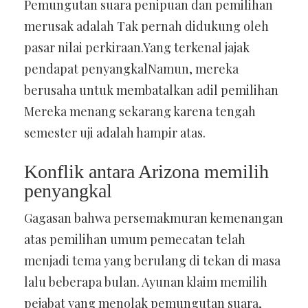
Pemungutan suara penipuan dan pemilihan
merusak adalah Tak pernah didukung oleh
pasar nilai perkiraan.Yang terkenal jajak
pendapat penyangkalNamun, mereka
berusaha untuk membatalkan adil pemilihan
Mereka menang sekarang karena tengah
semester uji adalah hampir atas.
Konflik antara Arizona memilih
penyangkal
Gagasan bahwa persemakmuran kemenangan
atas pemilihan umum pemecatan telah
menjadi tema yang berulang di tekan di masa
lalu beberapa bulan. Ayunan klaim memilih
pejabat yang menolak pemungutan suara,