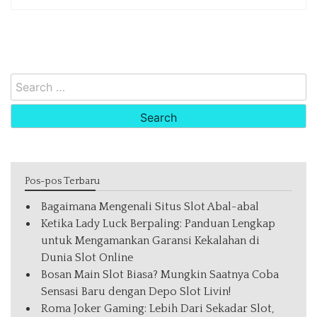
Search
for:
Pos-pos Terbaru
Bagaimana Mengenali Situs Slot Abal-abal
Ketika Lady Luck Berpaling: Panduan Lengkap
untuk Mengamankan Garansi Kekalahan di
Dunia Slot Online
Bosan Main Slot Biasa? Mungkin Saatnya Coba
Sensasi Baru dengan Depo Slot Livin!
Roma Joker Gaming: Lebih Dari Sekadar Slot,