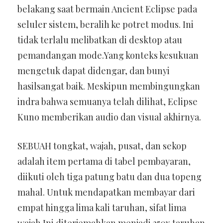
belakang saat bermain Ancient Eclipse pada
seluler sistem, beralih ke potret modus. Ini
tidak terlalu melibatkan di desktop atau
pemandangan mode.Yang konteks kesukuan
mengetuk dapat didengar, dan bunyi
hasilsangat baik. Meskipun membingungkan
indra bahwa semuanya telah dilihat, Eclipse
Kuno memberikan audio dan visual akhirnya.
SEBUAH tongkat, wajah, pusat, dan sekop
adalah item pertama di tabel pembayaran,
diikuti oleh tiga patung batu dan dua topeng
mahal. Untuk mendapatkan membayar dari
empat hingga lima kali taruhan, sifat lima