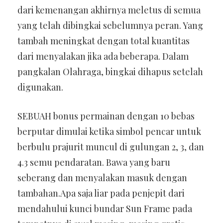
dari kemenangan akhirnya meletus di semua
yang telah dibingkai sebelumnya peran. Yang
tambah meningkat dengan total kuantitas
dari menyalakan jika ada beberapa. Dalam
pangkalan Olahraga, bingkai dihapus setelah
digunakan.
SEBUAH bonus permainan dengan 10 bebas
berputar dimulai ketika simbol pencar untuk
berbulu prajurit muncul di gulungan 2, 3, dan
4.3 semu pendaratan. Bawa yang baru
seberang dan menyalakan masuk dengan
tambahan.Apa saja liar pada penjepit dari
mendahului kunci bundar Sun Frame pada