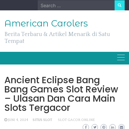
Skip
Search
to
for:
content
American Carolers
Berita Terbaru & Artikel Menarik di Satu
Tempat
Ancient Eclipse Bang
Bang Games Slot Review
– Ulasan Dan Cara Main
Slots Tergacor
JUNI 4, 2024
SITUS SLOT
SLOT GACOR ONLINE