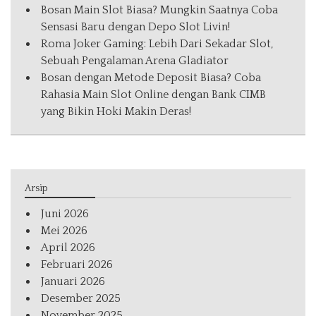
Bosan Main Slot Biasa? Mungkin Saatnya Coba
Sensasi Baru dengan Depo Slot Livin!
Roma Joker Gaming: Lebih Dari Sekadar Slot,
Sebuah Pengalaman Arena Gladiator
Bosan dengan Metode Deposit Biasa? Coba
Rahasia Main Slot Online dengan Bank CIMB
yang Bikin Hoki Makin Deras!
Arsip
Juni 2026
Mei 2026
April 2026
Februari 2026
Januari 2026
Desember 2025
November 2025