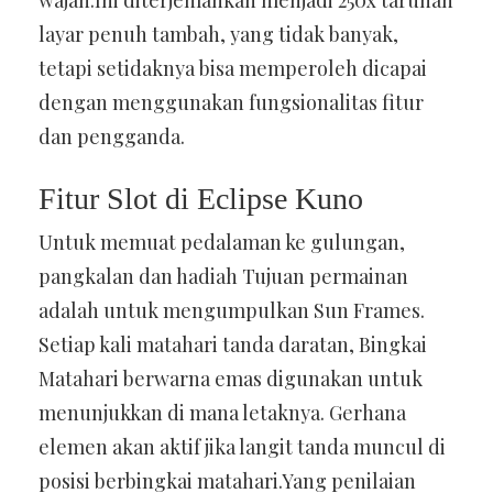
wajah.Ini diterjemahkan menjadi 250x taruhan
layar penuh tambah, yang tidak banyak,
tetapi setidaknya bisa memperoleh dicapai
dengan menggunakan fungsionalitas fitur
dan pengganda.
Fitur Slot di Eclipse Kuno
Untuk memuat pedalaman ke gulungan,
pangkalan dan hadiah Tujuan permainan
adalah untuk mengumpulkan Sun Frames.
Setiap kali matahari tanda daratan, Bingkai
Matahari berwarna emas digunakan untuk
menunjukkan di mana letaknya. Gerhana
elemen akan aktif jika langit tanda muncul di
posisi berbingkai matahari.Yang penilaian