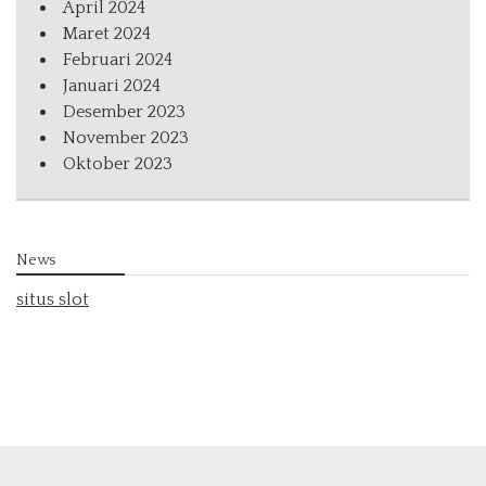
April 2024
Maret 2024
Februari 2024
Januari 2024
Desember 2023
November 2023
Oktober 2023
News
situs slot